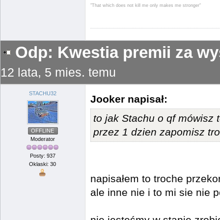
"That which does not kill me only makes me stronger"
Odp: Kwestia premii za wy
12 lata, 5 mies. temu
STACHU32
Jooker napisał:
to jak Stachu o qf mówisz 
przez 1 dzien zapomisz tr
OFFLINE
Moderator
Posty: 937
Oklaski: 30
napisałem to troche przeko
ale inne nie i to mi sie nie