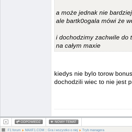
a może jednak nie bardzie
ale bartk0ogala mówi że wo
i dochodzimy zachwile do t
na całym maxie
kiedys nie bylo torow bonus
dochodzili wiec to nie jest
ODPOWIEDZ
NOWY TEMAT
F1 forum
MAXF1.COM :: Gra i wszystko o niej
Tryb managera