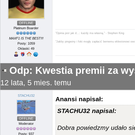
OFFLINE
Platinum Boarder
"Opinia jest jak d...: każdy ma własną." - Stephen King
MAXF1 IS THE BEST!!!
"Jakby pingwiny i foki mogły zapłacić bernemu eklestonowi sw
Posty: 1059
Oklaski: 49
Odp: Kwestia premii za wy
12 lata, 5 mies. temu
STACHU32
Anansi napisał:
STACHU32 napisal:
OFFLINE
Moderator
Dobra powiedzmy udało sie
Posty: 937