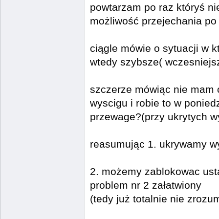
powtarzam po raz któryś n
możliwość przejechania po 
ciągle mówie o sytuacji w k
wtedy szybsze( wczesniejs
szczerze mówiąc nie mam c
wyscigu i robie to w ponie
przewage?(przy ukrytych w
reasumując 1. ukrywamy wy
2. możemy zablokowac usta
problem nr 2 załatwiony
(tedy już totalnie nie zro