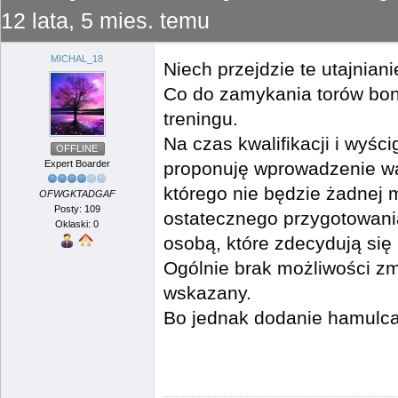
12 lata, 5 mies. temu
MICHAL_18
Niech przejdzie te utajnian
Co do zamykania torów bon
treningu.
Na czas kwalifikacji i wyś
OFFLINE
Expert Boarder
proponuję wprowadzenie wa
którego nie będzie żadnej 
OFWGKTADGAF
Posty: 109
ostatecznego przygotowani
Oklaski: 0
osobą, które zdecydują się 
Ogólnie brak możliwości zm
wskazany.
Bo jednak dodanie hamulca 