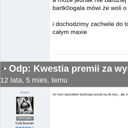
a może jednak nie bardziej
bartk0ogala mówi że woli o
i dochodzimy zachwile do t
całym maxie
Odp: Kwestia premii za wy
12 lata, 5 mies. temu
Anansi
no i tym sposobem dyskusja zeszla na zle tory... jak 
OFFLINE
Gold Boarder