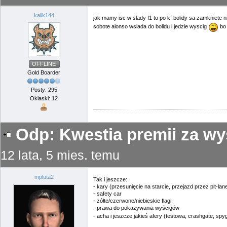
kalik144
jak mamy isc w slady f1 to po kf bolidy sa zamkniete 
sobote alonso wsiada do bolidu i jedzie wyscig
bo 
OFFLINE
Gold Boarder
Posty: 295
Oklaski: 12
Odp: Kwestia premii za wy
12 lata, 5 mies. temu
mpluta2
Tak i jeszcze:
- kary (przesunięcie na starcie, przejazd przez pit-lan
- safety car
- żółte/czerwone/niebieskie flagi
- prawa do pokazywania wyścigów
- acha i jeszcze jakieś afery (testowa, crashgate, spy