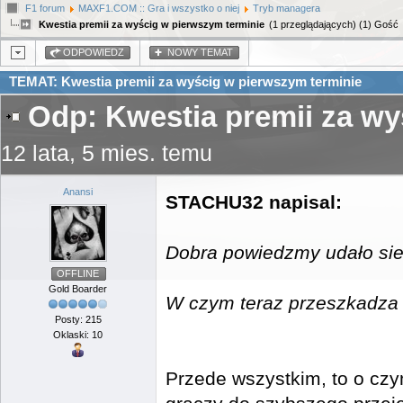
F1 forum
MAXF1.COM :: Gra i wszystko o niej
Tryb managera
Kwestia premii za wyścig w pierwszym terminie
(1 przeglądających) (1) Gość
ODPOWIEDZ
NOWY TEMAT
TEMAT: Kwestia premii za wyścig w pierwszym terminie
Odp: Kwestia premii za wy
12 lata, 5 mies. temu
Anansi
STACHU32 napisal:
Dobra powiedzmy udało sie 
OFFLINE
Gold Boarder
W czym teraz przeszkadza
Posty: 215
Oklaski: 10
Przede wszystkim, to o czy