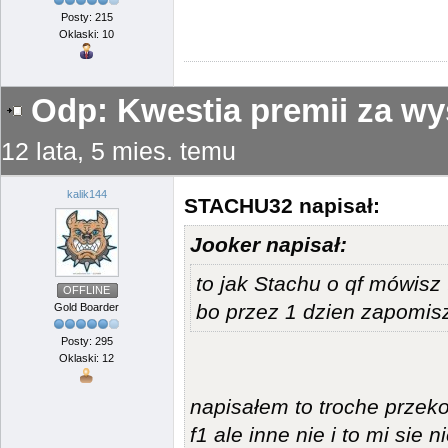
Posty: 215
Oklaski: 10
Odp: Kwestia premii za wy
12 lata, 5 mies. temu
kalik144
STACHU32 napisał:
Jooker napisał:
to jak Stachu o qf mówisz
OFFLINE
bo przez 1 dzien zapomis
Gold Boarder
Posty: 295
Oklaski: 12
napisałem to troche przek
f1 ale inne nie i to mi sie 