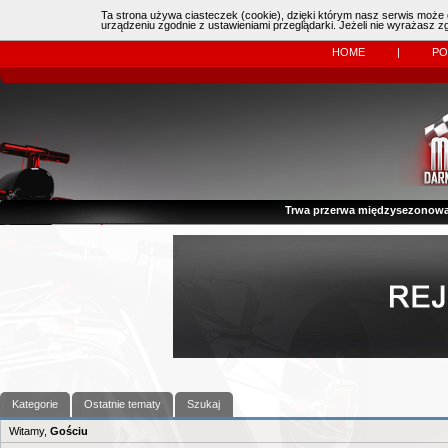
Ta strona używa ciasteczek (cookie), dzięki którym nasz serwis może d
Online:
| Kierowcy:
11483
dzisiaj: (
0
)
urządzeniu zgodnie z ustawieniami przeglądarki. Jeżeli nie wyrażasz 
HOME
|
P
Trwa przerwa międzysezonowa
Kategorie
Ostatnie tematy
Szukaj
Witamy,
Gościu