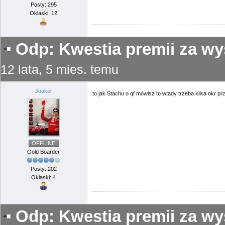
Posty: 295
Oklaski: 12
Odp: Kwestia premii za wy
12 lata, 5 mies. temu
Jooker
to jak Stachu o qf mówisz to wtady trzeba kilka okr 
OFFLINE
Gold Boarder
Posty: 202
Oklaski: 4
Odp: Kwestia premii za wy