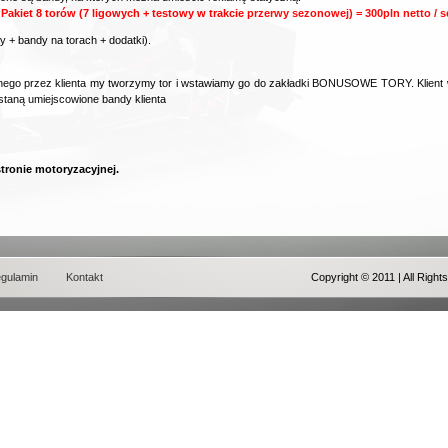
 Pakiet 8 torów (7 ligowych + testowy w trakcie przerwy sezonowej) = 300pln netto / 
 + bandy na torach + dodatki).
ego przez klienta my tworzymy tor i wstawiamy go do zakładki
BONUSOWE TORY
. Klien
staną umiejscowione bandy klienta
 stronie motoryzacyjnej.
gulamin
Kontakt
Copyright © 2011 | All Righ