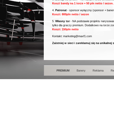
Koszt bandy na 1 torze = 50 pln netto / sezon.
4.
Patronat
- sponsor wyłączny (sponsor + banery
Koszt: 800pln netto / sezon
5.
Własny tor
- NA podstawie projektu narysowan
tylko dla graczy premium. Dodatkowo na torze zo
Koszt: 150pln netto
Kontakt:
marketing@maxf1.com
Zaistniej w sieci i zareklamuj się na unikalnej
PREMIUM
Banery
Reklama
Re