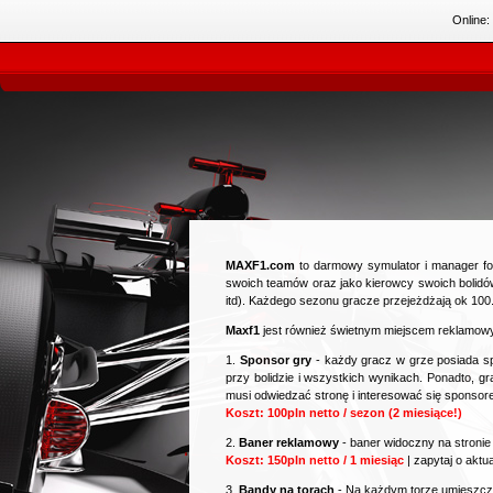
Online:
MAXF1.com
to darmowy symulator i manager for
swoich teamów oraz jako kierowcy swoich bolidów
itd). Każdego sezonu gracze przejeżdżają ok 1
Maxf1
jest również świetnym miejscem reklamowy
1.
Sponsor gry
- każdy gracz w grze posiada sp
przy bolidzie i wszystkich wynikach. Ponadto, 
musi odwiedzać stronę i interesować się sponso
Koszt: 100pln netto / sezon (2 miesiące!)
2.
Baner reklamowy
- baner widoczny na stronie
Koszt: 150pln netto / 1 miesiąc
| zapytaj o aktu
3.
Bandy na torach
- Na każdym torze umieszczo