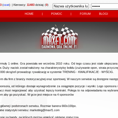
3
(
czat
)
| Kierowcy:
11483
dzisiaj: (
0
)
HOME
|
POMOC
|
FORUM
BLOGI
muły 1 online. Gra powstała we wrześniu 2010 roku. Od tego czasu jest stale ulepszana 
. Duży nacisk został nałożony na charakterystykę bolidu (zużywanie opon, strata przyczepn
00.000 okrążeń prowadząc rywalizację w systemie TRENING - KWALIFIKACJE - WYŚCIG.
m dla firm z branży motoryzacyjnej oraz sportowej. W naszym serwisie są dostępne następ
onsora, od którego dostaje wynagrodzenie za osiągnięte pozycje i wyniki. Logo sponsora wi
gracz musi negocjować aby uzyskać lepszy kontrakt. Polega to na odpowiadaniu na wybrane
rem aby go pozyskać. W grze jest miejsce na 4 sponsorów
 głównej i podstronach serwisu. Rozmiar banera 660x100px.
alne statystyki serwisu:
marketing@maxf1.com
ne są bandy, na których można umieścić reklamę statyczną.