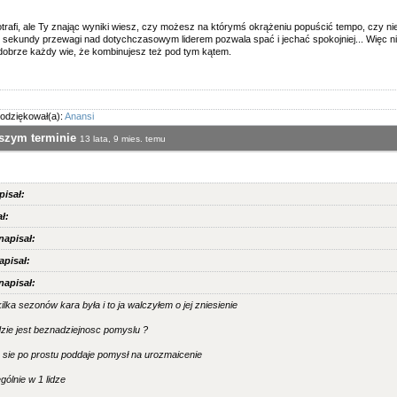
otrafi, ale Ty znając wyniki wiesz, czy możesz na którymś okrążeniu popuścić tempo, czy n
 sekundy przewagi nad dotychczasowym liderem pozwala spać i jechać spokojniej... Więc nie
dobrze każdy wie, że kombinujesz też pod tym kątem.
odziękował(a):
Anansi
wszym terminie
13 lata, 9 mies. temu
isał:
ł:
apisał:
pisał:
apisał:
ilka sezonów kara była i to ja walczyłem o jej zniesienie
zie jest beznadziejnosc pomyslu ?
 sie po prostu poddaje pomysł na urozmaicenie
gólnie w 1 lidze