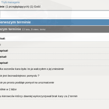
Tryb managera
inie
(1 przeglądających) (1) Gość
ierwszym terminie
wszym terminie
13 lata, 9 mies. temu
sał:
:
pisał:
isał:
pisał:
ka sezonów kara była i to ja walczyłem o jej zniesienie
ie jest beznadziejnosc pomyslu ?
sie po prostu poddaje pomysł na urozmaicenie
ólnie w 1 lidze
u kierowców którzy dawniej wykorzystywali brak kary za 2 termin