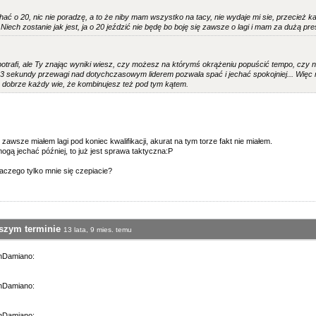
chać o 20, nic nie poradzę, a to że niby mam wszystko na tacy, nie wydaje mi sie, przecież ka
. Niech zostanie jak jest, ja o 20 jeździć nie będę bo boję się zawsze o lagi i mam za dużą pre
potrafi, ale Ty znając wyniki wiesz, czy możesz na którymś okrążeniu popuścić tempo, czy 
3 sekundy przewagi nad dotychczasowym liderem pozwala spać i jechać spokojniej... Więc ni
 dobrze każdy wie, że kombinujesz też pod tym kątem.
awsze miałem lagi pod koniec kwalifikacji, akurat na tym torze fakt nie miałem.
mogą jechać później, to już jest sprawa taktyczna:P
aczego tylko mnie się czepiacie?
wszym terminie
13 lata, 9 mies. temu
onDamiano:
onDamiano:
onDamiano: