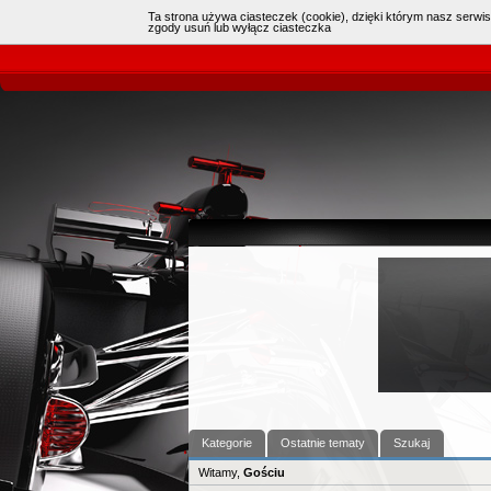
Ta strona używa ciasteczek (cookie), dzięki którym nasz serwis
Online:
|
zgody usuń lub wyłącz ciasteczka
Kategorie
Ostatnie tematy
Szukaj
Witamy,
Gościu