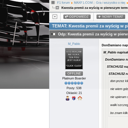
F1 forum
MAXF1.COM :: Gra i wszystko o niej
Kwestia premii za wyścig w pierwszym term
ODPOWIEDZ
NOWY TEMAT
TEMAT: Kwestia premii za wyścig w p
Odp: Kwestia premii za wyścig w pier
M_Pablo
DonDamiano napi
M_Pablo napisał
DonDamiano na
STACHU32 nap
OFFLINE
STACHU32 na
Platinum Boarder
don przez kil
Posty: 538
nie wiem gdz
Oklaski: 21
nie upieram 
walki szczeg
bo znam kilk