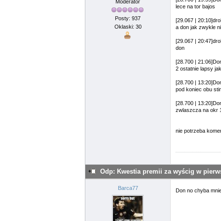
Moderator
lece na tor bajos
Posty: 937
[29.067 | 20:10]dr
Oklaski: 30
a don jak zwykle n
[29.067 | 20:47]dr
don
[28.700 | 21:06]D
2 ostatnie lapsy j
[28.700 | 13:20]D
pod koniec obu st
[28.700 | 13:20]D
zwlaszcza na okr 1
nie potrzeba komentar
Odp: Kwestia premii za wyścig w pier
Barca77
Don no chyba mnie 