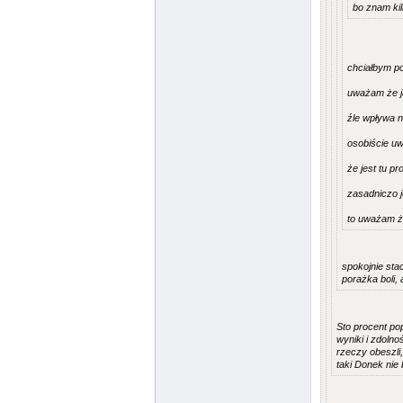
bo znam kil
chciałbym po
uważam że ja
źle wpływa n
osobiście uw
że jest tu p
zasadniczo j
to uważam ż
spokojnie sta
porażka boli,
Sto procent po
wyniki i zdolno
rzeczy obeszli
taki Donek nie