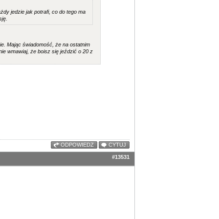
żdy jedzie jak potrafi, co do tego ma
sję.
nie. Mając świadomość, że na ostatnim
e wmawiaj, że boisz się jeździć o 20 z
ODPOWIEDZ
CYTUJ
#13531