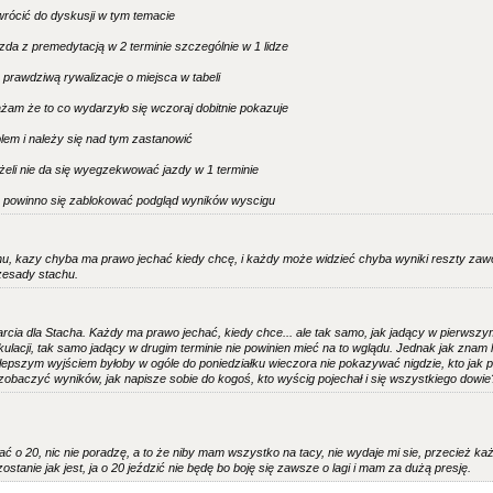
rócić do dyskusji w tym temacie
da z premedytacją w 2 terminie szczególnie w 1 lidze
 prawdziwą rywalizacje o miejsca w tabeli
żam że to co wydarzyło się wczoraj dobitnie pokazuje
oblem i należy się nad tym zastanowić
żeli nie da się wyegzekwować jazdy w 1 terminie
 powinno się zablokować podgląd wyników wyscigu
hu, kazy chyba ma prawo jechać kiedy chcę, i każdy może widzieć chyba wyniki reszty za
rzesady stachu.
rcia dla Stacha. Każdy ma prawo jechać, kiedy chce... ale tak samo, jak jadący w pierwszym
kulacji, tak samo jadący w drugim terminie nie powinien mieć na to wglądu. Jednak jak znam l
jlepszym wyjściem byłoby w ogóle do poniedziałku wieczora nie pokazywać nigdzie, kto jak p
 zobaczyć wyników, jak napisze sobie do kogoś, kto wyścig pojechał i się wszystkiego dowie
hać o 20, nic nie poradzę, a to że niby mam wszystko na tacy, nie wydaje mi sie, przecież każ
zostanie jak jest, ja o 20 jeździć nie będę bo boję się zawsze o lagi i mam za dużą presję.