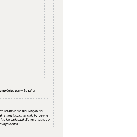
wodników, wiem że taka
ym terminie nie ma wglądu na
k znam ludzi... to i tak by pewne
to jak pojechał. Bo co z tego, że
tkiego dowie?