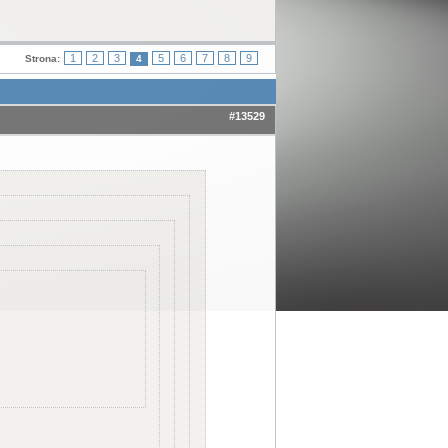
1
2
3
5
6
7
8
9
Strona:
4
#13529