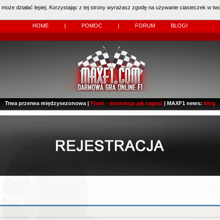
 może działać lepiej. Korzystając z tej strony wyrażasz zgodę na używanie ciasteczek w two
 Kierowcy:
11483
dzisiaj: (
0
)
HOME
|
POMOC
|
FORUM
BLOGI
Trwa przerwa międzysezonowa |
Flash - instrukcja jak zagrać
| MAXF1 news:
blog