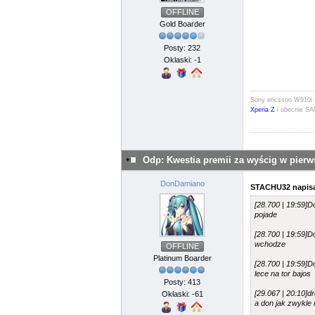
OFFLINE
Gold Boarder
Posty: 232
Oklaski: -1
Sony ericsson W910i 
Xperia Z
i obecnie 
Odp: Kwestia premii za wyścig w pier
DonDamiano
STACHU32 napisa
[28.700 | 19:59]
pojade
[28.700 | 19:59]
wchodze
OFFLINE
Platinum Boarder
[28.700 | 19:59]
lece na tor bajos
Posty: 413
[29.067 | 20:10]d
Oklaski: -61
a don jak zwykle 