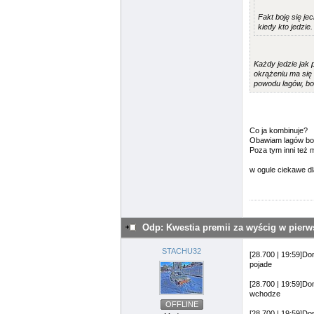
Fakt boję się je
kiedy kto jedzie
Każdy jedzie jak 
okrążeniu ma się 
powodu lagów, bo
Co ja kombinuje?
Obawiam lagów bo z
Poza tym inni też 
w ogule ciekawe dl
Odp: Kwestia premii za wyścig w pier
STACHU32
[28.700 | 19:59]D
pojade
[28.700 | 19:59]D
wchodze
OFFLINE
[28.700 | 19:59]D