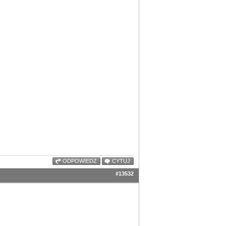
ODPOWIEDZ
CYTUJ
#13532