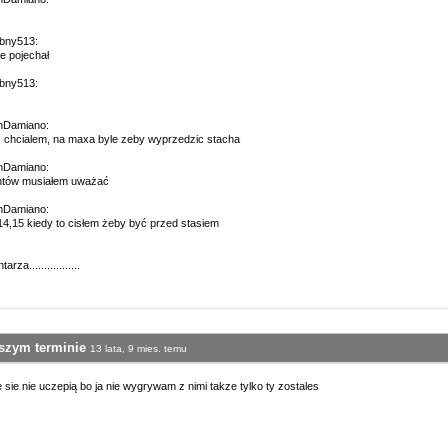
obny513:
ie pojechał
obny513:
onDamiano:
ak chcialem, na maxa byle zeby wyprzedzic stacha
onDamiano:
intów musiałem uważać
onDamiano:
4,15 kiedy to cisłem żeby być przed stasiem
za.................
wszym terminie
13 lata, 9 mies. temu
sie nie uczepią bo ja nie wygrywam z nimi takze tylko ty zostales