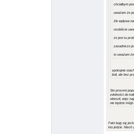
chciałbym pow
uważam że jaz
źle wpływa na
osobiście uwa
że jest tu pr
zasadniczo je
to uważam że
spokojnie stac
boli, ale bez p
Sto procent popa
zdolności do kal
obeszli, więc na
nie będzie mógł
Fakt boję się jec
kto jedzie. Niech 