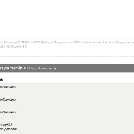
--> Samsung GT S8300 --> HTC Desire --> Sony ericsson K850i --> Sony ericsson Neo V --> Sony ericsson
SAMSUNG GALAXY S 6
wszym terminie
13 lata, 9 mies. temu
ł:
DonDamiano:
DonDamiano:
DonDamiano:
robny513:
nie pojechał