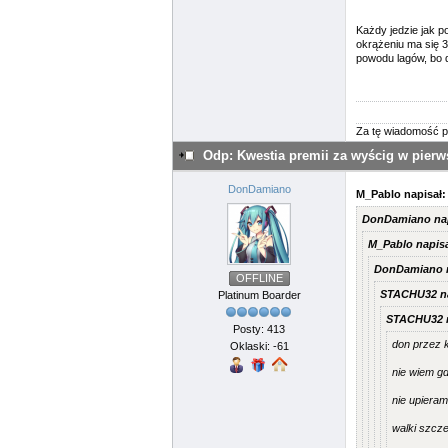
Każdy jedzie jak p
okrążeniu ma się 3
powodu lagów, bo 
Za tę wiadomość p
Odp: Kwestia premii za wyścig w pier
DonDamiano
M_Pablo napisał:
DonDamiano nap
M_Pablo napisa
DonDamiano n
OFFLINE
STACHU32 na
Platinum Boarder
STACHU32 n
Posty: 413
don przez k
Oklaski: -61
nie wiem gd
nie upieram
walki szcze