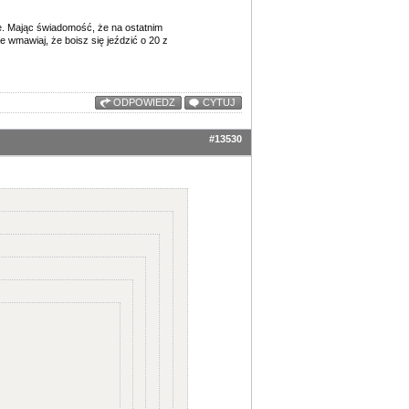
ie. Mając świadomość, że na ostatnim
 wmawiaj, że boisz się jeździć o 20 z
ODPOWIEDZ
CYTUJ
#13530