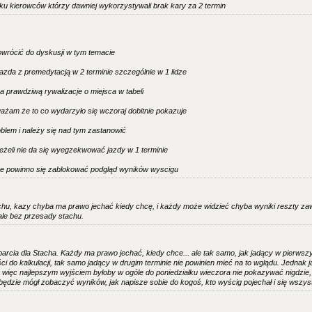
ku kierowców którzy dawniej wykorzystywali brak kary za 2 termin
wrócić do dyskusji w tym temacie
zda z premedytacją w 2 terminie szczególnie w 1 lidze
a prawdziwą rywalizacje o miejsca w tabeli
ażam że to co wydarzyło się wczoraj dobitnie pokazuje
roblem i należy się nad tym zastanowić
eżeli nie da się wyegzekwować jazdy w 1 terminie
e powinno się zablokować podgląd wyników wyscigu
chu, kazy chyba ma prawo jechać kiedy chcę, i każdy może widzieć chyba wyniki reszty za
 ale bez przesady stachu.
parcia dla Stacha. Każdy ma prawo jechać, kiedy chce... ale tak samo, jak jadący w pierwsz
ści do kalkulacji, tak samo jadący w drugim terminie nie powinien mieć na to wglądu. Jednak ja
, więc najlepszym wyjściem byłoby w ogóle do poniedziałku wieczora nie pokazywać nigdzie, k
 będzie mógł zobaczyć wyników, jak napisze sobie do kogoś, kto wyścig pojechał i się wszys