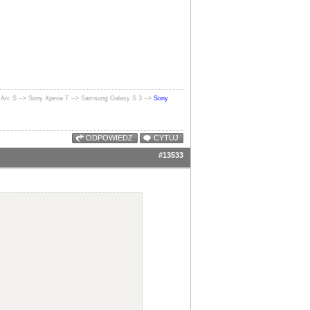
 Arc S --> Sony Xperia T --> Samsung Galaxy S 3 -->
Sony
ODPOWIEDZ
CYTUJ
#13533