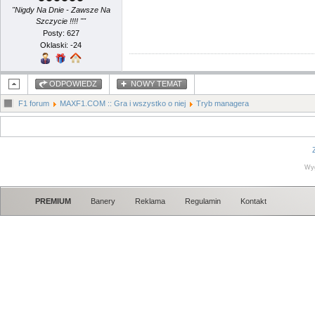
"Nigdy Na Dnie - Zawsze Na
Szczycie !!!! ""
Posty: 627
Oklaski: -24
ODPOWIEDZ
NOWY TEMAT
F1 forum
MAXF1.COM :: Gra i wszystko o niej
Tryb managera
Wy
PREMIUM
Banery
Reklama
Regulamin
Kontakt