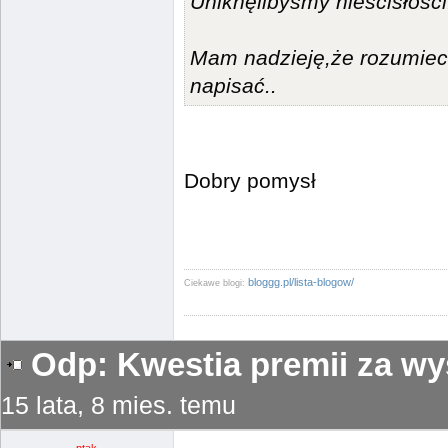
Uniknęlibyśmy nieścisłości
Mam nadzieję,że rozumiecie
napisać..
Dobry pomysł
bloggg.pl/lista-blogow/
Ciekawe blogi:
Odp: Kwestia premii za wy
15 lata, 8 mies. temu