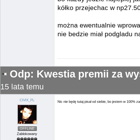
kółko przejechac w np27.5
można ewentualnie wprowad
nie bedzie miał podgladu n
Odp: Kwestia premii za wy
15 lata temu
CIVIX_PL
Nic nie będę tutaj pisał od siebie, bo jestem w 100% z
OFFLINE
Zablokowany