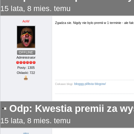
15 lata, 8 mies. temu
AoW
Zgadza sie. Nigdy nie bylo premii w 1 terminie - ale fa
OFFLINE
Administrator
Posty: 1305
Oklaski: 722
bloggg.pl/lista-blogow/
Ciekawe blogi:
Odp: Kwestia premii za wy
15 lata, 8 mies. temu
alex