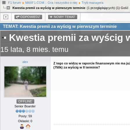
F1 forum
MAXF1.COM :: Gra i wszystko o niej
Tryb managera
Kwestia premii za wyścig w pierwszym terminie
(1 przeglądających) (1) Gość
ODPOWIEDZ
NOWY TEMAT
TEMAT: Kwestia premii za wyścig w pierwszym terminie
Kwestia premii za wyścig 
15 lata, 8 mies. temu
alex
Z tego co widzę w raporcie finansowym nie ma już 
(750k) za wyścig w II terminie?
OFFLINE
Senior Boarder
Posty: 59
Oklaski: 0