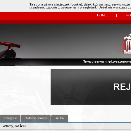
Ta strona używa ciasteczek (cookie), dzięki którym nasz serwis może d
Online:
| Kierowcy:
11483
dzisiaj: (
0
)
urządzeniu zgodnie z ustawieniami przeglądarki. Jeżeli nie wyrażasz 
HOME
|
P
Trwa przerwa międzysezonowa
Kategorie
Ostatnie tematy
Szukaj
Witamy,
Gościu