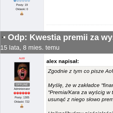
Posty: 19
Oklaski: 0
Odp: Kwestia premii za wy
15 lata, 8 mies. temu
AoW
alex napisał:
Zgodnie z tym co pisze A
Myślę, że w zakładce "fina
OFFLINE
Administrator
"Premia/Kara za wyścig w t
Posty: 1305
usunąć z niego słowo prem
Oklaski: 722