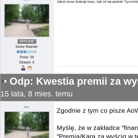
Jakoś teraz brakuje kasy i tak mi się pewnie "życzen
OFFLINE
Senior Boarder
Posty: 59
Oklaski: 0
Odp: Kwestia premii za wy
15 lata, 8 mies. temu
alex
Zgodnie z tym co pisze Ao
Myślę, że w zakładce "finan
"Premia/Kara za wyścig w t