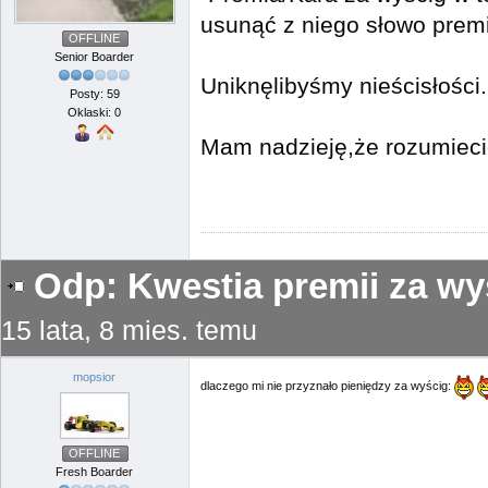
usunąć z niego słowo prem
OFFLINE
Senior Boarder
Uniknęlibyśmy nieścisłości.
Posty: 59
Oklaski: 0
Mam nadzieję,że rozumiecie
Odp: Kwestia premii za wy
15 lata, 8 mies. temu
mopsior
dlaczego mi nie przyznało pieniędzy za wyścig:
OFFLINE
Fresh Boarder