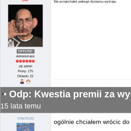
ptak
Nie przejechałeś pełnego dystansu wyścigu.
OFFLINE
Administrator
zły admin
Posty: 175
Oklaski: 22
Odp: Kwestia premii za wy
15 lata temu
STACHU32
ogólnie chciałem wrócic do