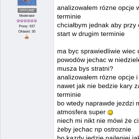
analizowałem rózne opcje w
OFFLINE
terminie
Moderator
chciałbym jednak aby przy
Posty: 937
Oklaski: 30
start w drugim terminie
ma byc sprawiedliwie wiec 
powodów jechac w niedziel
musza bys stratni?
analizowałem rózne opcje 
nawet jak nie bedzie kary z
terminie
bo wtedy naprawde jezdzi mi 
atmosfera super
niech mi nikt nie mówi że ci
żeby jechac np ostroznie
bo kazdy jedzie najlepiej ja