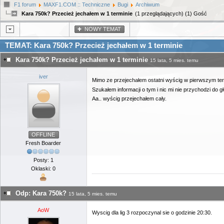
F1 forum
MAXF1.COM :: Techniczne
Bugi
Archiwum
Kara 750k? Przecież jechałem w 1 terminie
(1 przeglądających) (1) Gość
NOWY TEMAT
TEMAT: Kara 750k? Przecież jechałem w 1 terminie
Kara 750k? Przecież jechałem w 1 terminie
15 lata, 5 mies. temu
iver
Mimo ze przejechałem ostatni wyścig w pierwszym ter
Szukałem informacji o tym i nic mi nie przychodzi do
Aa.. wyścig przejechałem cały.
OFFLINE
Fresh Boarder
Posty: 1
Oklaski: 0
Odp: Kara 750k?
15 lata, 5 mies. temu
AoW
Wyscig dla lig 3 rozpoczynal sie o godzinie 20:30.