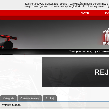
Ta strona używa ciasteczek (cookie), dzięki którym nasz serwis może d
Online:
| Kierowcy:
11483
dzisiaj: (
0
)
urządzeniu zgodnie z ustawieniami przeglądarki. Jeżeli nie wyrażasz 
HOME
|
P
Trwa przerwa międzysezonowa
Kategorie
Ostatnie tematy
Szukaj
Witamy,
Gościu