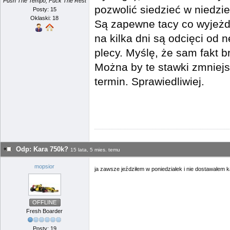
Push The Tempo, Fuck The Rest
pozwolić siedzieć w niedzi
Posty: 15
Oklaski: 18
Są zapewne tacy co wyjeżdż
na kilka dni są odcięci od n
plecy. Myślę, że sam fakt b
Można by te stawki zmniejs
termin. Sprawiedliwiej.
Odp: Kara 750k?
15 lata, 5 mies. temu
mopsior
ja zawsze jeździłem w poniedziałek i nie dostawałem 
OFFLINE
Fresh Boarder
Posty: 19