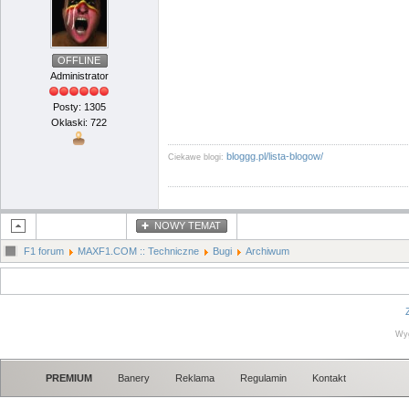
OFFLINE
Administrator
Posty: 1305
Oklaski: 722
bloggg.pl/lista-blogow/
Ciekawe blogi:
NOWY TEMAT
F1 forum
MAXF1.COM :: Techniczne
Bugi
Archiwum
Wy
PREMIUM
Banery
Reklama
Regulamin
Kontakt