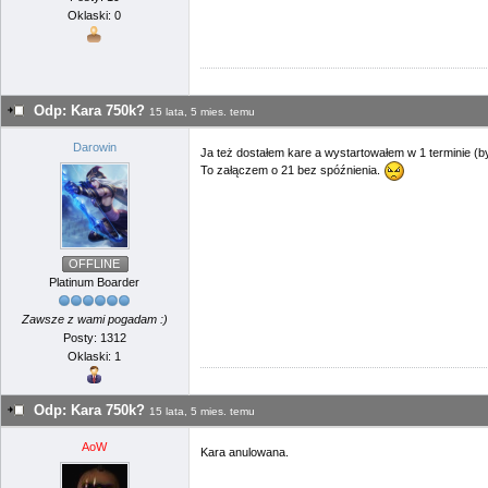
Oklaski: 0
Odp: Kara 750k?
15 lata, 5 mies. temu
Darowin
Ja też dostałem kare a wystartowałem w 1 terminie (był
To załączem o 21 bez spóźnienia.
OFFLINE
Platinum Boarder
Zawsze z wami pogadam :)
Posty: 1312
Oklaski: 1
Odp: Kara 750k?
15 lata, 5 mies. temu
AoW
Kara anulowana.