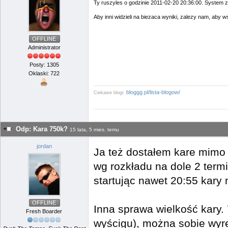
Ty ruszyles o godzinie 2011-02-20 20:36:00. System zal
Aby inni widzieli na biezaca wyniki, zalezy nam, aby ws
OFFLINE
Administrator
Posty: 1305
Oklaski: 722
bloggg.pl/lista-blogow/
Ciekawe blogi:
Odp: Kara 750k?
15 lata, 5 mies. temu
jordan
Ja też dostałem kare mimo i
wg rozkładu na dole 2 termi
startując nawet 20:55 kary 
OFFLINE
Inna sprawa wielkość kary. 
Fresh Boarder
wyścigu), można sobie wyr