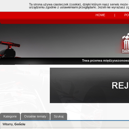
Ta strona używa ciasteczek (cookie), dzięki którym nasz serwis może d
Online:
| Kierowcy:
11483
dzisiaj: (
0
)
urządzeniu zgodnie z ustawieniami przeglądarki. Jeżeli nie wyrażasz 
HOME
|
P
Trwa przerwa międzysezonowa
Kategorie
Ostatnie tematy
Szukaj
Witamy,
Gościu