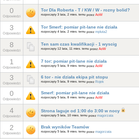
0
Tor Dla Roberta - T / KW / W - rozny bolid?
rozpoczęty 3 lata, 2 mies. temu
AoW
przez
Odpowiedzi
3
Tor Smerf: pomiar pit-lane nie działa
rozpoczęty 4 lata, 2 mies. temu
mpluta2
przez
Odpowiedzi
8
Ten sam czas kwalifikacji - 1 wyscig
rozpoczęty 12 lata, 11 mies. temu
AoW
przez
Odpowiedzi
1
7 tor: pomiar pit-lane nie działa
rozpoczęty 5 lata, 9 mies. temu
AoW
przez
Odpowiedzi
3
6 tor - nie działa ekipa pit stopu
rozpoczęty 5 lata, 9 mies. temu
Rojek
przez
Odpowiedzi
0
Smerf: pomiar pit-lane nie działa
rozpoczęty 5 lata, 8 mies. temu
AoW
przez
Odpowiedzi
4
Strona laguje od 1:00 do 3:00 w nocy
rozpoczęty 5 lata, 10 mies. temu
magorzata
przez
Odpowiedzi
2
Brak wyników Teamów
rozpoczęty 5 lata, 9 mies. temu
magorzata
przez
Odpowiedzi