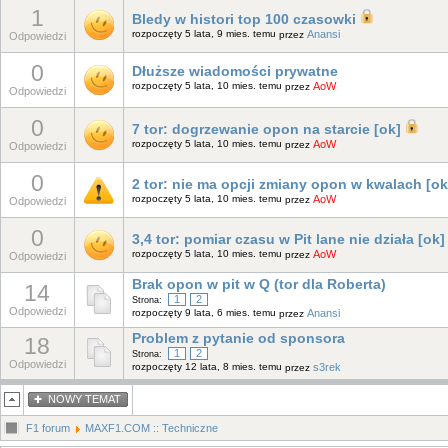
1
Bledy w histori top 100 czasowki
rozpoczęty 5 lata, 9 mies. temu
Anansi
przez
Odpowiedzi
0
Dłuższe wiadomości prywatne
rozpoczęty 5 lata, 10 mies. temu
AoW
przez
Odpowiedzi
0
7 tor: dogrzewanie opon na starcie [ok]
rozpoczęty 5 lata, 10 mies. temu
AoW
przez
Odpowiedzi
0
2 tor: nie ma opcji zmiany opon w kwalach [ok
rozpoczęty 5 lata, 10 mies. temu
AoW
przez
Odpowiedzi
0
3,4 tor: pomiar czasu w Pit lane nie działa [ok]
rozpoczęty 5 lata, 10 mies. temu
AoW
przez
Odpowiedzi
Brak opon w pit w Q (tor dla Roberta)
14
1
2
Strona:
Odpowiedzi
rozpoczęty 9 lata, 6 mies. temu
Anansi
przez
Problem z pytanie od sponsora
18
1
2
Strona:
Odpowiedzi
rozpoczęty 12 lata, 8 mies. temu
s3rek
przez
NOWY TEMAT
F1 forum
MAXF1.COM :: Techniczne