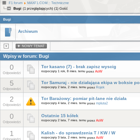
F1 forum
MAXF1.COM :: Techniczne
Bugi
(1 przeglądających) (1) Gość
Bugi
Archiwum
NOWY TEMAT
Wpisy w forum: Bugi
0
Tor kasano (7) - brak zapisz wyscig
rozpoczęty 1 rok, 8 mies. temu
AoW
przez
Odpowiedzi
5
Tor Samuraj - nie działająca ekipa w boksie p
rozpoczęty 2 lata, 2 mies. temu
Rojek
przez
Odpowiedzi
2
Tor Barażowy: pomiar pit-lane nie działa
rozpoczęty 4 lata, 2 mies. temu
mpluta2
przez
Odpowiedzi
0
Ostatnie 15 kółek
rozpoczęty 2 lata, 7 mies. temu
AoW
przez
Odpowiedzi
1
Kalish - do sprawdzenia T / KW / W
rozpoczęty 3 lata, 2 mies. temu
AoW
przez
Odpowiedzi