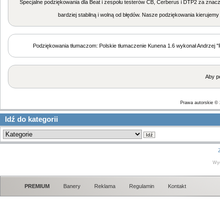
Specjalne podziękowania dla Beat i zespołu testerów CB, Cerberus i DTP2 za znaczą
bardziej stabilną i wolną od błędów. Nasze podziękowania kieruje
Podziękowania tłumaczom: Polskie tłumaczenie Kunena 1.6 wykonał Andrzej "
Aby p
Prawa autorskie ©
Idź do kategorii
Wy
PREMIUM
Banery
Reklama
Regulamin
Kontakt