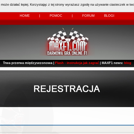
 może działać lepiej. Korzystając z tej strony wyrażasz zgodę na używanie ciasteczek w two
 Kierowcy:
11483
dzisiaj: (
0
)
HOME
|
POMOC
|
FORUM
BLOGI
Trwa przerwa międzysezonowa |
Flash - instrukcja jak zagrać
| MAXF1 news:
blog