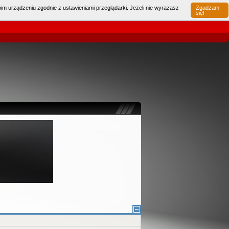
im urządzeniu zgodnie z ustawieniami przeglądarki. Jeżeli nie wyrażasz
Zgadzam
Pamiętaj mnie
Haslo
|
się!