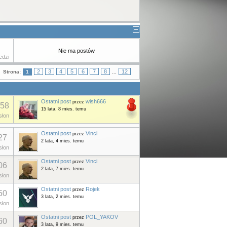
Nie ma postów
edzi
2
3
4
5
6
7
8
12
Strona:
1
...
Ostatni post
wish666
przez
58
15 lata, 8 mies. temu
łon
Ostatni post
Vinci
przez
27
2 lata, 4 mies. temu
łon
Ostatni post
Vinci
przez
06
2 lata, 7 mies. temu
łon
Ostatni post
Rojek
przez
50
3 lata, 2 mies. temu
łon
Ostatni post
POL_YAKOV
przez
60
3 lata, 9 mies. temu