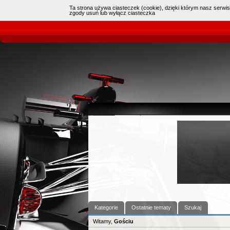
Ta strona używa ciasteczek (cookie), dzięki którym nasz serwis
Online:
2
(
czat
)
|
zgody usuń lub wyłącz ciasteczka
Kategorie
Ostatnie tematy
Szukaj
Witamy,
Gościu