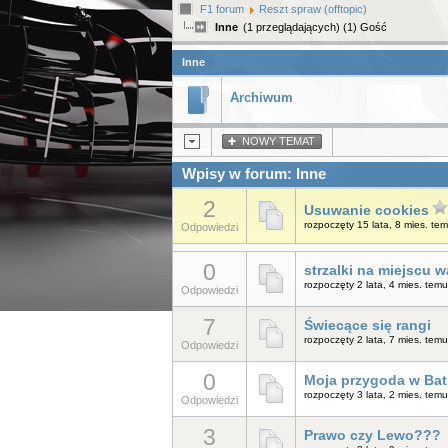
F1 forum
Reszt spraw (offtopic)
Inne
(1 przeglądających) (1) Gość
Inne
Archiwum
NOWY TEMAT
Wpisy w forum: Inne
2
Usuwanie cookies
rozpoczęty 15 lata, 8 mies. te
Odpowiedzi
0
strzalki na miejscu 
rozpoczęty 2 lata, 4 mies. tem
Odpowiedzi
7
Świecące się rangi
rozpoczęty 2 lata, 7 mies. tem
Odpowiedzi
0
Moja przygoda w Batl
rozpoczęty 3 lata, 2 mies. tem
Odpowiedzi
3
Prawo czy Lewo???