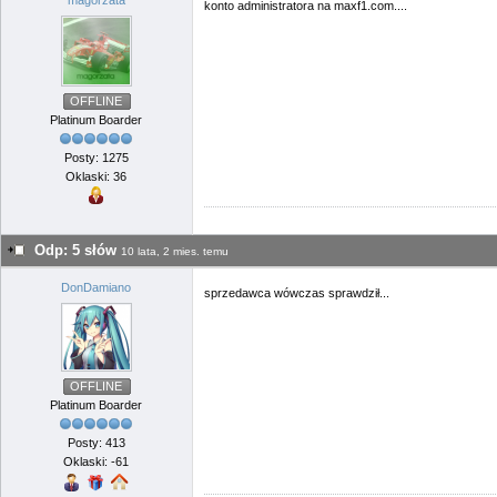
magorzata
konto administratora na maxf1.com....
OFFLINE
Platinum Boarder
Posty: 1275
Oklaski: 36
Odp: 5 słów
10 lata, 2 mies. temu
DonDamiano
sprzedawca wówczas sprawdził...
OFFLINE
Platinum Boarder
Posty: 413
Oklaski: -61