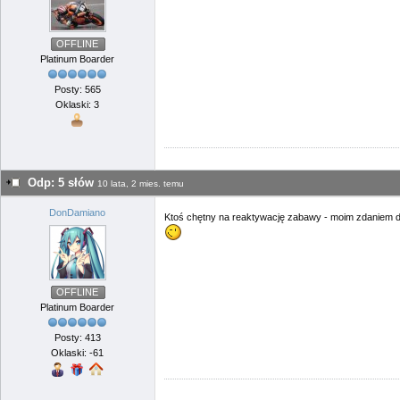
OFFLINE
Platinum Boarder
Posty: 565
Oklaski: 3
Odp: 5 słów
10 lata, 2 mies. temu
DonDamiano
Ktoś chętny na reaktywację zabawy - moim zdaniem du
OFFLINE
Platinum Boarder
Posty: 413
Oklaski: -61