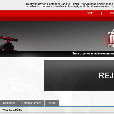
Ta strona używa ciasteczek (cookie), dzięki którym nasz serwis może d
Online:
| Kierowcy:
11483
dzisiaj: (
0
)
urządzeniu zgodnie z ustawieniami przeglądarki. Jeżeli nie wyrażasz 
HOME
|
P
Trwa przerwa międzysezonowa
Kategorie
Ostatnie tematy
Szukaj
Witamy,
Gościu