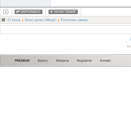
ODPOWIEDZ
NOWY TEMAT
F1 forum
Reszt spraw (offtopic)
Forumowe zabawy
Wy
PREMIUM
Banery
Reklama
Regulamin
Kontakt