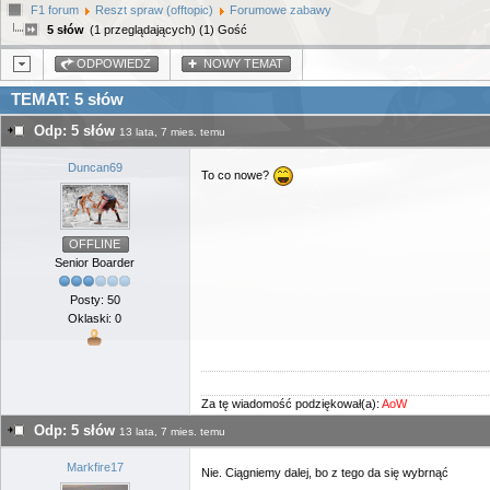
F1 forum
Reszt spraw (offtopic)
Forumowe zabawy
5 słów
(1 przeglądających) (1) Gość
ODPOWIEDZ
NOWY TEMAT
TEMAT: 5 słów
Odp: 5 słów
13 lata, 7 mies. temu
Duncan69
To co nowe?
OFFLINE
Senior Boarder
Posty: 50
Oklaski: 0
Za tę wiadomość podziękował(a):
AoW
Odp: 5 słów
13 lata, 7 mies. temu
Markfire17
Nie. Ciągniemy dalej, bo z tego da się wybrnąć