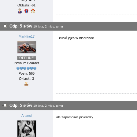
Posty: 413
Oklaski: -61
Odp: 5 słów
10 lata, 2 mies. temu
Markfire17
...kupić jajka w Biedronce...
OFFLINE
Platinum Boarder
Posty: 565
Oklaski: 3
Odp: 5 słów
10 lata, 2 mies. temu
Anansi
ale zapomniala piniendzy...