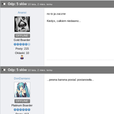
Odp: 5 słów
10 lata, 2 mies. temu
Anansi
no to ja zaczne
Kiedys, calkiem niedawno...
OFFLINE
Gold Boarder
Posty: 215
Oklaski: 10
Odp: 5 słów
10 lata, 2 mies. temu
DonDamiano
...pewna barwna postać postanowiła...
OFFLINE
Platinum Boarder