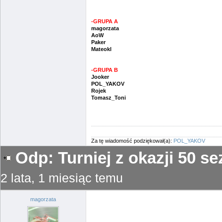
-GRUPA A
magorzata
AoW
Paker
Mateokl
-GRUPA B
Jooker
POL_YAKOV
Rojek
Tomasz_Toni
Za tę wiadomość podziękował(a):
POL_YAKOV
Odp: Turniej z okazji 50 
2 lata, 1 miesiąc temu
magorzata