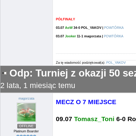
PÓŁFINAŁY
03.07
AoW
34-0 POL_YAKOV |
POWTÓRKA
03.07
Jooker
11-1 magorzata |
POWTÓRKA
Za tę wiadomość podziękował(a):
POL_YAKOV
Odp: Turniej z okazji 50 
2 lata, 1 miesiąc temu
magorzata
MECZ O 7 MIEJSCE
09.07
Tomasz_Toni
6-0 R
OFFLINE
Platinum Boarder