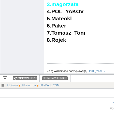
3.magorzata
4.POL_YAKOV
5.Mateokl
6.Paker
7.Tomasz_Toni
8.Rojek
Za tę wiadomość podziękował(a):
POL_YAKOV
ODPOWIEDZ
NOWY TEMAT
F1 forum
Piłka nożna
HAXBALL.COM
Wy