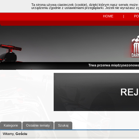
Ta strona używa ciasteczek (cookie), dzięki którym nasz serwis może d
Online:
| Kierowcy:
11483
dzisiaj: (
0
)
urządzeniu zgodnie z ustawieniami przeglądarki. Jeżeli nie wyrażasz 
HOME
|
P
Trwa przerwa międzysezonowa
Kategorie
Ostatnie tematy
Szukaj
Witamy,
Gościu