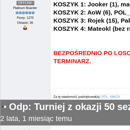
KOSZYK 1: Jooker (1), ma
OFFLINE
Platinum Boarder
KOSZYK 2: AoW (6), POL
Posty: 1275
KOSZYK 3: Rojek (15), Pak
Oklaski: 36
KOSZYK 4: Mateokl (bez r
BEZPOŚREDNIO PO LOSO
TERMINARZ.
Za tę wiadomość podziękował(a):
POL_YAKOV
Odp: Turniej z okazji 50 
2 lata, 1 miesiąc temu