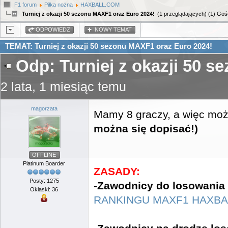
F1 forum
Piłka nożna
HAXBALL.COM
Turniej z okazji 50 sezonu MAXF1 oraz Euro 2024!
(1 przeglądających) (1) Goś
ODPOWIEDZ
NOWY TEMAT
TEMAT: Turniej z okazji 50 sezonu MAXF1 oraz Euro 2024!
Odp: Turniej z okazji 50 
2 lata, 1 miesiąc temu
magorzata
Mamy 8 graczy, a więc mo
można się dopisać!)
OFFLINE
Platinum Boarder
ZASADY:
Posty: 1275
-Zawodnicy do losowania 
Oklaski: 36
RANKINGU MAXF1 HAXBA