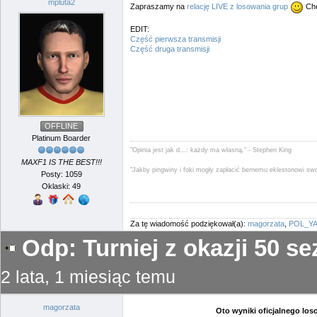
mpluta2
Zapraszamy na
relację LIVE z losowania grup
Chę
EDIT:
Część pierwsza transmisji
Część druga transmisji
OFFLINE
Platinum Boarder
"Opinia jest jak d...: każdy ma własną." - Stephen King
MAXF1 IS THE BEST!!!
"Jakby pingwiny i foki mogły zapłacić bernemu eklestonowi sw
Posty: 1059
Oklaski: 49
Za tę wiadomość podziękował(a):
magorzata
,
POL_Y
Odp: Turniej z okazji 50 
2 lata, 1 miesiąc temu
magorzata
Oto wyniki oficjalnego l