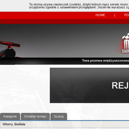
Ta strona używa ciasteczek (cookie), dzięki którym nasz serwis może d
Online:
| Kierowcy:
11483
dzisiaj: (
0
)
urządzeniu zgodnie z ustawieniami przeglądarki. Jeżeli nie wyrażasz 
HOME
|
P
Trwa przerwa międzysezonowa
Kategorie
Ostatnie tematy
Szukaj
Witamy,
Gościu