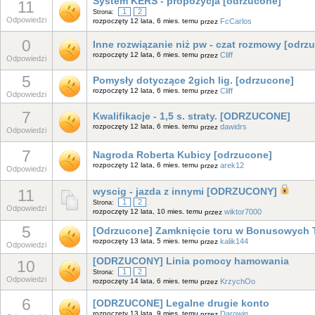
System KERS - propozycja [odrzucone]
11
1
2
Strona:
Odpowiedzi
rozpoczęty 12 lata, 6 mies. temu
FcCarlos
przez
0
Inne rozwiązanie niż pw - czat rozmowy [odrz
rozpoczęty 12 lata, 6 mies. temu
Cliff
przez
Odpowiedzi
5
Pomysły dotyczące 2gich lig. [odrzucone]
rozpoczęty 12 lata, 6 mies. temu
Cliff
przez
Odpowiedzi
7
Kwalifikacje - 1,5 s. straty. [ODRZUCONE]
rozpoczęty 12 lata, 6 mies. temu
dawidrs
przez
Odpowiedzi
7
Nagroda Roberta Kubicy [odrzucone]
rozpoczęty 12 lata, 6 mies. temu
arek12
przez
Odpowiedzi
11
wyscig - jazda z innymi [ODRZUCONY]
1
2
Strona:
Odpowiedzi
rozpoczęty 12 lata, 10 mies. temu
wiktor7000
przez
5
[Odrzucone] Zamknięcie toru w Bonusowych 
rozpoczęty 13 lata, 5 mies. temu
kalik144
przez
Odpowiedzi
[ODRZUCONY] Linia pomocy hamowania
10
1
2
Strona:
Odpowiedzi
rozpoczęty 14 lata, 6 mies. temu
KrzychOo
przez
6
[ODRZUCONE] Legalne drugie konto
rozpoczęty 13 lata, 9 mies. temu
Darowin
przez