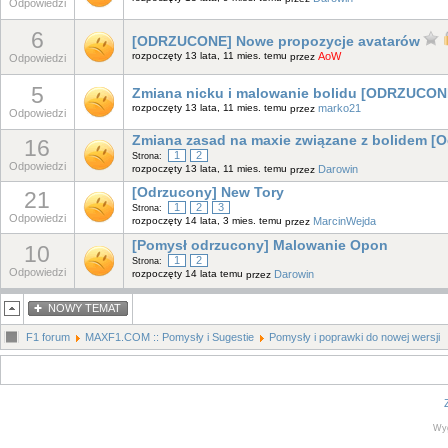
Odpowiedzi
6
[ODRZUCONE] Nowe propozycje avatarów
rozpoczęty 13 lata, 11 mies. temu
AoW
przez
Odpowiedzi
5
Zmiana nicku i malowanie bolidu [ODRZUCON
rozpoczęty 13 lata, 11 mies. temu
marko21
przez
Odpowiedzi
Zmiana zasad na maxie związane z bolidem [O
16
1
2
Strona:
Odpowiedzi
rozpoczęty 13 lata, 11 mies. temu
Darowin
przez
[Odrzucony] New Tory
21
1
2
3
Strona:
Odpowiedzi
rozpoczęty 14 lata, 3 mies. temu
MarcinWejda
przez
[Pomysł odrzucony] Malowanie Opon
10
1
2
Strona:
Odpowiedzi
rozpoczęty 14 lata temu
Darowin
przez
NOWY TEMAT
F1 forum
MAXF1.COM :: Pomysły i Sugestie
Pomysły i poprawki do nowej wersji
Wy