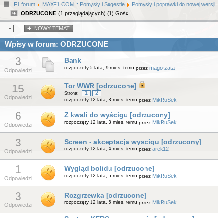
F1 forum
MAXF1.COM :: Pomysły i Sugestie
Pomysły i poprawki do nowej wersji
ODRZUCONE
(1 przeglądających) (1) Gość
NOWY TEMAT
Wpisy w forum: ODRZUCONE
3
Bank
rozpoczęty 5 lata, 9 mies. temu
magorzata
przez
Odpowiedzi
15
Tor WWR [odrzucone]
1
2
Strona:
Odpowiedzi
rozpoczęty 12 lata, 3 mies. temu
MikRuSek
przez
6
Z kwali do wyścigu [odrzucony]
rozpoczęty 12 lata, 3 mies. temu
MikRuSek
przez
Odpowiedzi
3
Screen - akceptacja wyscigu [odrzucony]
rozpoczęty 12 lata, 4 mies. temu
arek12
przez
Odpowiedzi
1
Wygląd bolidu [odrzucone]
rozpoczęty 12 lata, 5 mies. temu
MikRuSek
przez
Odpowiedzi
3
Rozgrzewka [odrzucone]
rozpoczęty 12 lata, 5 mies. temu
MikRuSek
przez
Odpowiedzi