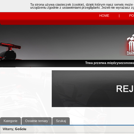
Ta strona używa ciasteczek (cookie), dzięki którym nasz serwis może d
Online:
| Kierowcy:
11483
dzisiaj: (
0
)
urządzeniu zgodnie z ustawieniami przeglądarki. Jeżeli nie wyrażasz 
HOME
|
P
Trwa przerwa międzysezonowa
Kategorie
Ostatnie tematy
Szukaj
Witamy,
Gościu