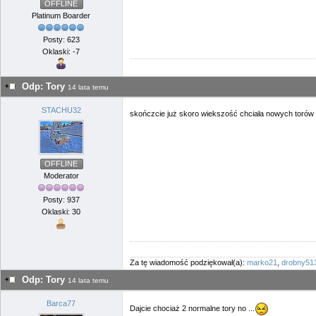
OFFLINE
Platinum Boarder
Posty: 623
Oklaski: -7
Odp: Tory
14 lata temu
STACHU32
skończcie już skoro wiekszość chciała nowych torów 
OFFLINE
Moderator
Posty: 937
Oklaski: 30
Za tę wiadomość podziękował(a):
marko21
,
drobny51
Odp: Tory
14 lata temu
Barca77
Dajcie chociaż 2 normalne tory no ...