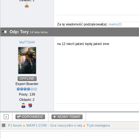
Oklaski: 1
Za tę wiadomość podziękował(a):
marko21
Odp: Tory
14 lata temu
MaTTiS44
na 12 niech jakieś będę jakieś inne
OFFLINE
Expert Boarder
Posty: 139
Oklaski: 2
ODPOWIEDZ
NOWY TEMAT
F1 forum
MAXF1.COM :: Gra i wszystko o niej
Tryb managera