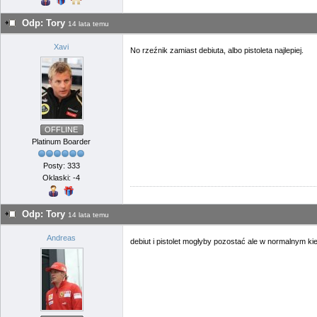
Odp: Tory
14 lata temu
Xavi
No rzeźnik zamiast debiuta, albo pistoleta najlepiej.
OFFLINE
Platinum Boarder
Posty: 333
Oklaski: -4
Odp: Tory
14 lata temu
Andreas
debiut i pistolet mogłyby pozostać ale w normalnym ki