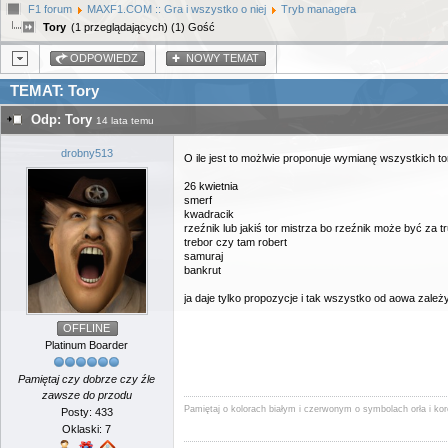
F1 forum
MAXF1.COM :: Gra i wszystko o niej
Tryb managera
Tory
(1 przeglądających) (1) Gość
ODPOWIEDZ
NOWY TEMAT
TEMAT: Tory
Odp: Tory
14 lata temu
drobny513
O ile jest to możlwie proponuje wymianę wszystkich t
26 kwietnia
smerf
kwadracik
rzeźnik lub jakiś tor mistrza bo rzeźnik może być za t
trebor czy tam robert
samuraj
bankrut
ja daje tylko propozycje i tak wszystko od aowa zależ
OFFLINE
Platinum Boarder
Pamiętaj czy dobrze czy źle
zawsze do przodu
Pamiętaj o kolorach białym i czerwonym o symbolach orła i kor
Posty: 433
Oklaski: 7