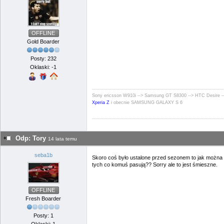
OFFLINE
Gold Boarder
Posty: 232
Oklaski: -1
Sony ericsson W910i --> Samsung GT S8300 --> HTC Desire -->
Xperia Z
i obecnie SAMSUNG GALAXY S 6
Odp: Tory
14 lata temu
seba1b
Skoro coś było ustalone przed sezonem to jak można 
tych co komuś pasują?? Sorry ale to jest śmieszne.
OFFLINE
Fresh Boarder
Posty: 1