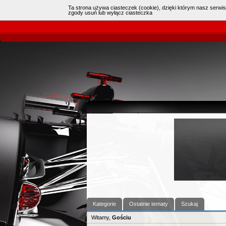
Ta strona używa ciasteczek (cookie), dzięki którym nasz serwis
Online:
3
(
czat
)
|
zgody usuń lub wyłącz ciasteczka
Kategorie
Ostatnie tematy
Szukaj
Witamy,
Gościu