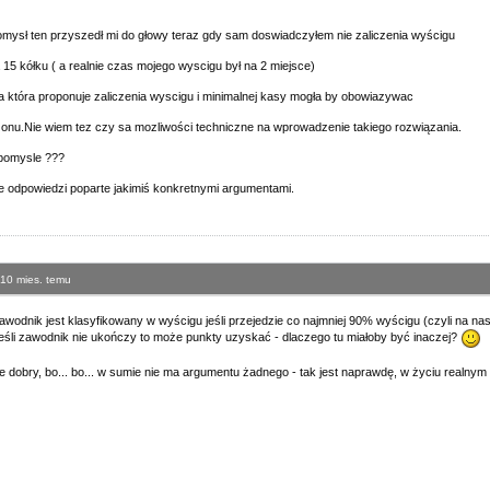
mysł ten przyszedł mi do głowy teraz gdy sam doswiadczyłem nie zaliczenia wyścigu
 15 kółku ( a realnie czas mojego wyscigu był na 2 miejsce)
 która proponuje zaliczenia wyscigu i minimalnej kasy mogła by obowiazywac
onu.Nie wiem tez czy sa mozliwości techniczne na wprowadzenie takiego rozwiązania.
 pomysle ???
e odpowiedzi poparte jakimiś konkretnymi argumentami.
 10 mies. temu
zawodnik jest klasyfikowany w wyścigu jeśli przejedzie co najmniej 90% wyścigu (czyli na na
 jeśli zawodnik nie ukończy to może punkty uzyskać - dlaczego tu miałoby być inaczej?
e dobry, bo... bo... w sumie nie ma argumentu żadnego - tak jest naprawdę, w życiu realnym 