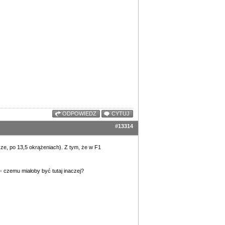
ODPOWIEDZ
CYTUJ
#13314
sze, po 13,5 okrążeniach). Z tym, że w F1
- czemu miałoby być tutaj inaczej?