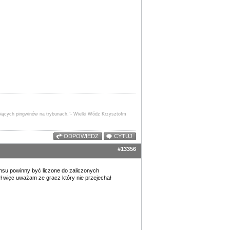
apiących pingwinów na trybunach."- Wielki Wódz Krzysztofm
ODPOWIEDZ
CYTUJ
#13356
ansu powinny być liczone do zaliczonych
ł więc uważam ze gracz który nie przejechał