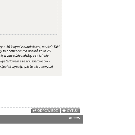
czy z 19 innymi zawodnikami, no nie? Taki
yny to czemu nie ma dostać za to 25
ię w zasadzie należą, czy ich nie
wystartowało sześciu kierowców -
odjechał wyścig, tyle ile się zazwyczj
ODPOWIEDZ
CYTUJ
#13325