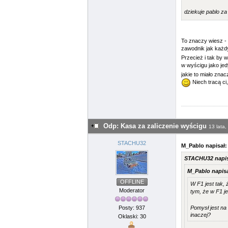
dziekuje pablo z
To znaczy wiesz - 
zawodnik jak każdy
Przecież i tak by 
w wyścigu jako je
jakie to miało znac
Niech tracą ci,
Odp: Kasa za zaliczenie wyścigu
13 lata,
STACHU32
M_Pablo napisał:
STACHU32 napis
M_Pablo napisa
OFFLINE
W F1 jest tak, 
Moderator
tym, że w F1 j
Posty: 937
Pomysł jest na
inaczej?
Oklaski: 30