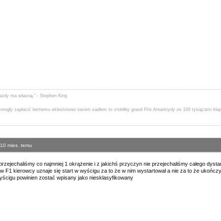
 każdy ma własną." - Stephen King
i mogły zapłacić bernemu eklestonowi swoim sadłem to zrobiłby grand Prix Antarktydy ze 100 tysiącami kł
 10 mies. temu
rzejechaliśmy co najmniej 1 okrążenie i z jakichś przyczyn nie przejechaliśmy całego dyst
F1 kierowcy uznaje się start w wyścigu za to że w nim wystartował a nie za to że ukończy
yścigu powinien zostać wpisany jako niesklasyfikowany