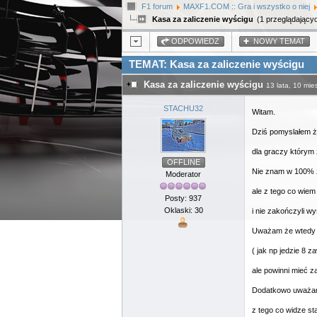
F1 forum
MAXF1.COM :: Gra i wszystko o niej
Kasa za zaliczenie wyścigu
(1 przeglądający
ODPOWIEDZ
NOWY TEMAT
TEMAT: Kasa za zaliczenie wyścigu
Kasa za zaliczenie wyścigu
13 lata, 10 mie
STACHU32
Witam.
Dziś pomyslałem ż
dla graczy którym
OFFLINE
Nie znam w 100% z
Moderator
ale z tego co wiem
Posty: 937
Oklaski: 30
i nie zakończyli w
Uważam że wtedy z
( jak np jedzie 8 
ale powinni mieć z
Dodatkowo uważam 
z tego co widze st