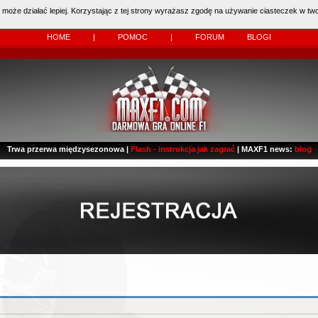
 może działać lepiej. Korzystając z tej strony wyrażasz zgodę na używanie ciasteczek w two
 Kierowcy:
11483
dzisiaj: (
0
)
HOME
|
POMOC
|
FORUM
BLOGI
Trwa przerwa międzysezonowa |
Flash - instrukcja jak zagrać
| MAXF1 news:
blog