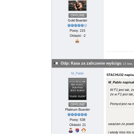
OFFLINE
Gold Boarder
Posty: 215
Oklaski: -2
Odp: Kasa za zaliczenie wyścigu
13 lata,
M_Pablo
STACHU32 napisa
M_Pablo napisał
W F1 jest tak, ż
że w F1 jest tak
Pomysł jest na m
OFFLINE
Platinum Boarder
Posty: 538
uważam że powinno
Oklaski: 21
i wtedy ktos kto n