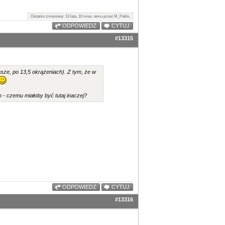
Ostatnio zmieniany: 13 lata, 10 mies. temu przez M_Pablo.
ODPOWIEDZ
CYTUJ
#13315
asze, po 13,5 okrążeniach). Z tym, że w
 - czemu miałoby być tutaj inaczej?
ODPOWIEDZ
CYTUJ
#13316