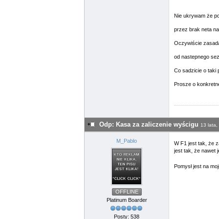
Nie ukrywam że po
przez brak neta na
Oczywiście zasada
od nastepnego sez
Co sadzicie o taki
Prosze o konkretn
Odp: Kasa za zaliczenie wyścigu
13 lata,
M_Pablo
W F1 jest tak, że 
jest tak, że nawet
Pomysł jest na moj
OFFLINE
Platinum Boarder
Posty: 538