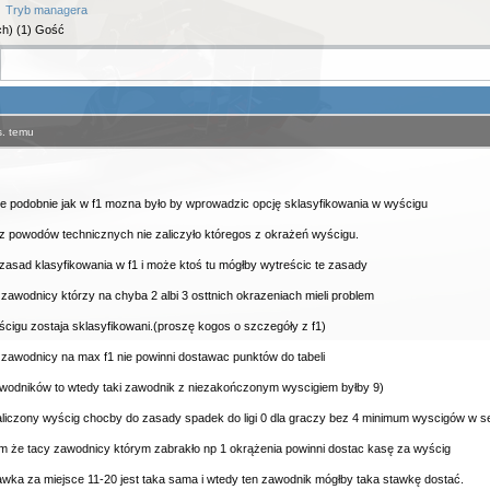
Tryb managera
ch) (1) Gość
s. temu
e podobnie jak w f1 mozna było by wprowadzic opcję sklasyfikowania w wyścigu
 z powodów technicznych nie zaliczyło któregos z okrażeń wyścigu.
asad klasyfikowania w f1 i może ktoś tu mógłby wytreścic te zasady
 zawodnicy którzy na chyba 2 albi 3 osttnich okrazeniach mieli problem
yścigu zostaja sklasyfikowani.(proszę kogos o szczegóły z f1)
awodnicy na max f1 nie powinni dostawac punktów do tabeli
zawodników to wtedy taki zawodnik z niezakończonym wyscigiem byłby 9)
aliczony wyścig chocby do zasady spadek do ligi 0 dla graczy bez 4 minimum wyscigów w s
że tacy zawodnicy którym zabrakło np 1 okrążenia powinni dostac kasę za wyścig
awka za miejsce 11-20 jest taka sama i wtedy ten zawodnik mógłby taka stawkę dostać.