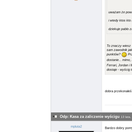
uważam że powin
i wtedy ktos kto
dziekuje pablo 
To znaczy wiesz -
sam zawodnik jak 
punktów?
Prz
dostanie... mimo,
Ferrari, Jordan i 
dostaje - wyścig t
dobra przekonałe
Odp: Kasa za zaliczenie wyścigu
13 lata,
mpluta2
Bardzo dobry pom