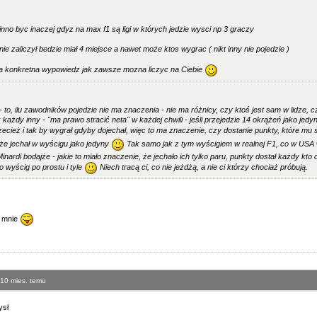
no byc inaczej gdyz na max f1 są ligi w których jedzie wysci np 3 graczy
 nie zaliczył bedzie miał 4 miejsce a nawet może ktos wygrac ( nikt inny nie pojedzie )
za konkretna wypowiedz jak zawsze mozna liczyc na Ciebie
 to, ilu zawodników pojedzie nie ma znaczenia - nie ma różnicy, czy ktoś jest sam w lidze, 
każdy inny - "ma prawo stracić neta" w każdej chwili - jeśli przejedzie 14 okrążeń jako jed
ecież i tak by wygrał gdyby dojechał, więc to ma znaczenie, czy dostanie punkty, które mu s
 że jechał w wyścigu jako jedyny
Tak samo jak z tym wyścigiem w realnej F1, co w USA 
Minardi bodajże - jakie to miało znaczenie, że jechało ich tylko paru, punkty dostał każdy kto 
o wyścig po prostu i tyle
Niech tracą ci, co nie jeżdżą, a nie ci którzy chociaż próbują.
ś mnie
 10 mies. temu
ysł