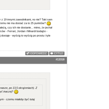
zy z 19 innymi zawodnikami, no nie? Taki sam
o czemu nie ma dostać za to 25 punktów?
eżą, czy ich nie dostanie... mimo, że jechał
w - Ferrari, Jordan i Minardi bodajże -
j dostaje - wyścig to wyścig po prostu i tyle
ODPOWIEDZ
CYTUJ
#13318
a nasze, po 13,5 okrążeniach). Z
być inaczej?
nym - czemu miałoby być tutaj