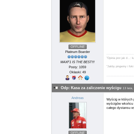
OFFLINE
Platinum Boarder
"Opinia jest jak d...:
MAXF1 IS THE BEST!!!
"Jakby pingwiny i fok
Posty: 1059
Oklaski: 49
Odp: Kasa za zaliczenie wyścigu
13 lata,
Andreas
Wyścig w których p
wyścigów wkońcu w 
całego dystansu w
OFFLINE