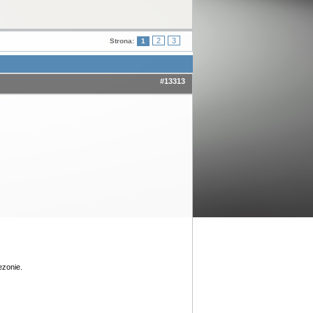
2
3
Strona:
1
#13313
ezonie.