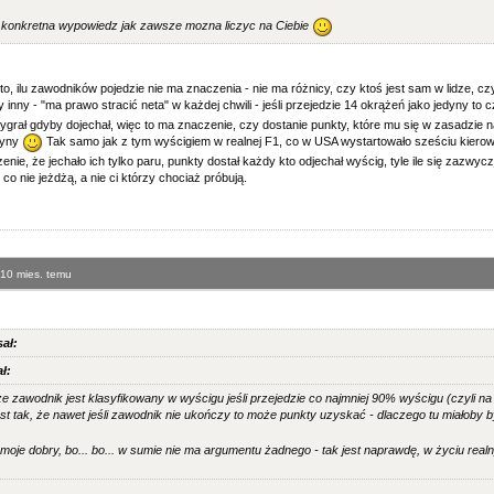
a konkretna wypowiedz jak zawsze mozna liczyc na Ciebie
to, ilu zawodników pojedzie nie ma znaczenia - nie ma różnicy, czy ktoś jest sam w lidze, c
 inny - "ma prawo stracić neta" w każdej chwili - jeśli przejedzie 14 okrążeń jako jedyny t
wygrał gdyby dojechał, więc to ma znaczenie, czy dostanie punkty, które mu się w zasadzie nal
dyny
Tak samo jak z tym wyścigiem w realnej F1, co w USA wystartowało sześciu kierowcó
zenie, że jechało ich tylko paru, punkty dostał każdy kto odjechał wyścig, tyle ile się zazwycz
 co nie jeżdżą, a nie ci którzy chociaż próbują.
 10 mies. temu
ał:
ł:
że zawodnik jest klasyfikowany w wyścigu jeśli przejedzie co najmniej 90% wyścigu (czyli n
est tak, że nawet jeśli zawodnik nie ukończy to może punkty uzyskać - dlaczego tu miałoby 
 moje dobry, bo... bo... w sumie nie ma argumentu żadnego - tak jest naprawdę, w życiu real