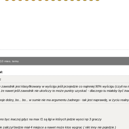
 10 mies. temu
ł:
:
e zawodnik jest klasyfikowany w wyścigu jeśli przejedzie co najmniej 90% wyścigu (czyli na 
, że nawet jeśli zawodnik nie ukończy to może punkty uzyskać - dlaczego tu miałoby być in
oje dobry, bo... bo... w sumie nie ma argumentu żadnego - tak jest naprawdę, w życiu realn
 byc inaczej gdyz na max f1 są ligi w których jedzie wysci np 3 graczy
ie zaliczył bedzie miał 4 miejsce a nawet może ktos wygrac ( nikt inny nie pojedzie )