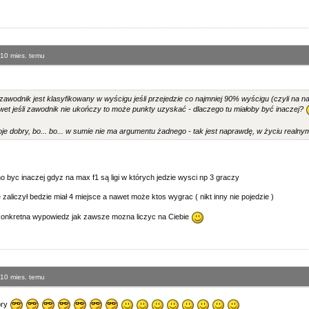
 10 mies. temu
 zawodnik jest klasyfikowany w wyścigu jeśli przejedzie co najmniej 90% wyścigu (czyli na n
awet jeśli zawodnik nie ukończy to może punkty uzyskać - dlaczego tu miałoby być inaczej?
je dobry, bo... bo... w sumie nie ma argumentu żadnego - tak jest naprawdę, w życiu realnym
byc inaczej gdyz na max f1 są ligi w których jedzie wysci np 3 graczy
e zaliczył bedzie miał 4 miejsce a nawet może ktos wygrac ( nikt inny nie pojedzie )
 konkretna wypowiedz jak zawsze mozna liczyc na Ciebie
 10 mies. temu
bry