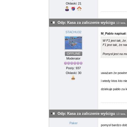
Oklaski: 21
Odp: Kasa za zaliczenie wyścigu
13 lata,
STACHU32
M_Pablo napisał:
W F1 jest tak, że
F1 jest tak, że n
OFFLINE
Pomysł jest na mo
Moderator
Posty: 937
Oklaski: 30
uważam że powinno 
i wtedy ktos kto ni
dziekuje pablo za
Odp: Kasa za zaliczenie wyścigu
13 lata,
Paker
pomysł bardzo do