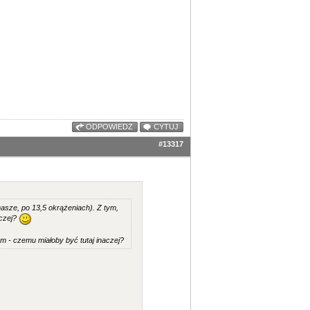
ODPOWIEDZ
CYTUJ
#13317
nasze, po 13,5 okrążeniach). Z tym,
aczej?
ym - czemu miałoby być tutaj inaczej?