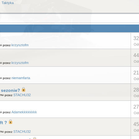
Taktyka
32
Ods
mu
krzysztofm
przez
44
Ods
mu
krzysztofm
przez
21
mu
niemamfarta
przez
Ods
28
w sezonie?
temu
STACHU32
przez
Ods
27
mu
Adamekkkkkkkk
przez
Ods
ft ?
45
Ods
temu
STACHU32
przez