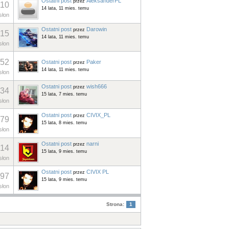
Ostatni post
AleksanderPL
przez
10
14 lata, 11 mies. temu
łon
Ostatni post
Darowin
przez
15
14 lata, 11 mies. temu
łon
52
Ostatni post
Paker
przez
14 lata, 11 mies. temu
łon
Ostatni post
wish666
przez
34
15 lata, 7 mies. temu
łon
Ostatni post
CIVIX_PL
przez
79
15 lata, 8 mies. temu
łon
Ostatni post
narni
przez
14
15 lata, 9 mies. temu
łon
Ostatni post
CIVIX PL
przez
97
15 lata, 9 mies. temu
łon
Strona:
1