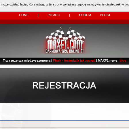
 może działać lepiej. Korzystając z tej strony wyrażasz zgodę na używanie ciasteczek w two
 Kierowcy:
11483
dzisiaj: (
0
)
HOME
|
POMOC
|
FORUM
BLOGI
Trwa przerwa międzysezonowa |
Flash - instrukcja jak zagrać
| MAXF1 news:
blog