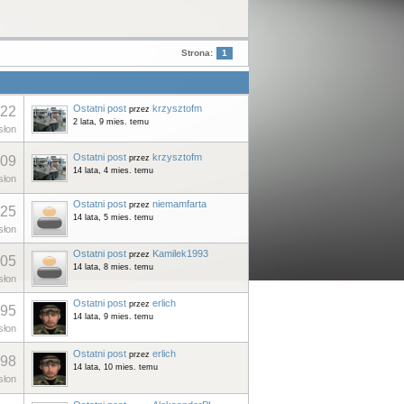
Strona:
1
Ostatni post
krzysztofm
22
przez
2 lata, 9 mies. temu
łon
Ostatni post
krzysztofm
09
przez
14 lata, 4 mies. temu
łon
Ostatni post
niemamfarta
przez
25
14 lata, 5 mies. temu
łon
Ostatni post
Kamilek1993
przez
05
14 lata, 8 mies. temu
łon
Ostatni post
erlich
przez
95
14 lata, 9 mies. temu
łon
Ostatni post
erlich
przez
98
14 lata, 10 mies. temu
łon