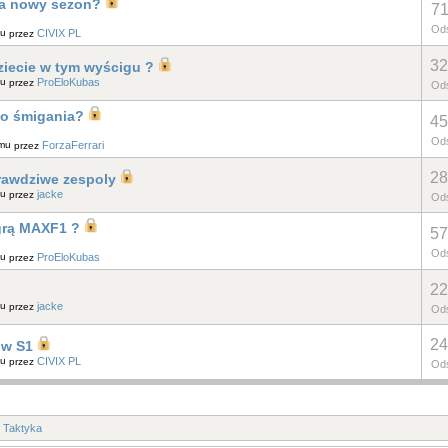
 na nowy sezon?
71
Ods
mu
CIVIX PL
przez
32
dziecie w tym wyścigu ?
mu
ProEloKubas
przez
Ods
do śmigania?
45
Ods
emu
ForzaFerrari
przez
28
prawdziwe zespoly
mu
jacke
przez
Ods
grą MAXF1 ?
57
Ods
mu
ProEloKubas
przez
22
mu
jacke
przez
Ods
24
 w S1
mu
CIVIX PL
przez
Ods
Taktyka