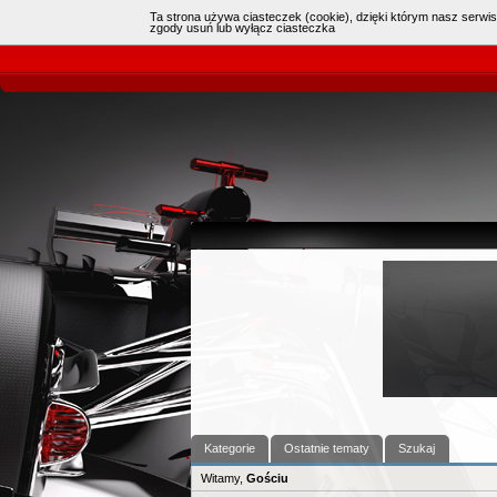
Ta strona używa ciasteczek (cookie), dzięki którym nasz serwis
Online:
2
(
czat
)
|
zgody usuń lub wyłącz ciasteczka
Kategorie
Ostatnie tematy
Szukaj
Witamy,
Gościu