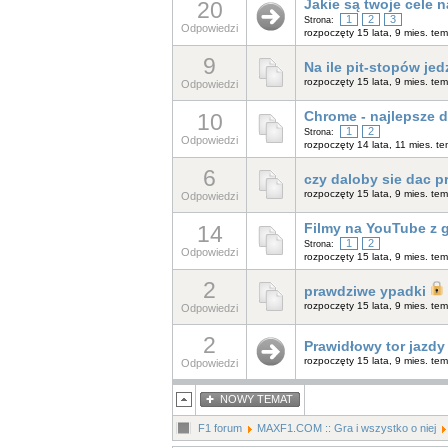
20
Jakie są twoje cele
1
2
3
Strona:
Odpowiedzi
rozpoczęty 15 lata, 9 mies. te
9
Na ile pit-stopów je
rozpoczęty 15 lata, 9 mies. te
Odpowiedzi
10
Chrome - najlepsze 
1
2
Strona:
Odpowiedzi
rozpoczęty 14 lata, 11 mies. t
6
czy daloby sie dac 
rozpoczęty 15 lata, 9 mies. te
Odpowiedzi
14
Filmy na YouTube z 
1
2
Strona:
Odpowiedzi
rozpoczęty 15 lata, 9 mies. te
2
prawdziwe ypadki
rozpoczęty 15 lata, 9 mies. te
Odpowiedzi
2
Prawidłowy tor jazdy
rozpoczęty 15 lata, 9 mies. te
Odpowiedzi
NOWY TEMAT
F1 forum
MAXF1.COM :: Gra i wszystko o niej