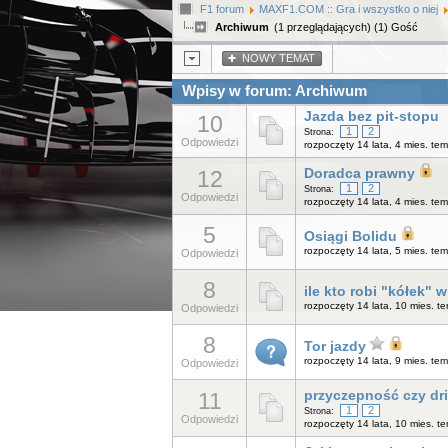
F1 forum
MAXF1.COM :: Gra i wszystko o niej
Archiwum
(1 przeglądających) (1) Gość
NOWY TEMAT
Wpisy w forum: Archiwum
Jazda bez pit-stopu
10
1
2
Strona:
Odpowiedzi
rozpoczęty 14 lata, 4 mies. te
12
Doradca prawny
1
2
Strona:
Odpowiedzi
rozpoczęty 14 lata, 4 mies. te
5
Osiągi Bolidu
rozpoczęty 14 lata, 5 mies. te
Odpowiedzi
8
ile kto robi "kółek" 
rozpoczęty 14 lata, 10 mies. 
Odpowiedzi
8
Tor jazdy
rozpoczęty 14 lata, 9 mies. te
Odpowiedzi
11
przyczepność czy dri
1
2
Strona:
Odpowiedzi
rozpoczęty 14 lata, 10 mies. 