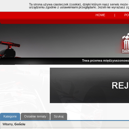
Ta strona używa ciasteczek (cookie), dzięki którym nasz serwis może d
Online:
| Kierowcy:
11483
dzisiaj: (
0
)
urządzeniu zgodnie z ustawieniami przeglądarki. Jeżeli nie wyrażasz 
HOME
|
P
Trwa przerwa międzysezonowa
Kategorie
Ostatnie tematy
Szukaj
Witamy,
Gościu