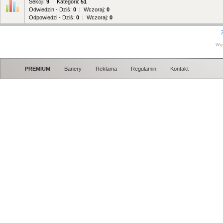
Sekcji:
9
|
Kategorii:
51
Odwiedzin - Dziś:
0
|
Wczoraj:
0
Odpowiedzi - Dziś:
0
|
Wczoraj:
0
Wy
PREMIUM
Banery
Reklama
Regulamin
Kontakt