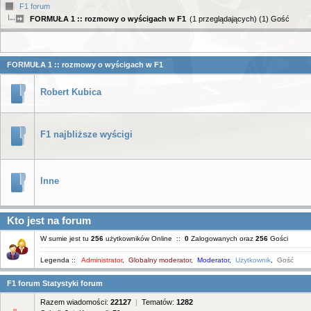
F1 forum
FORMUŁA 1 :: rozmowy o wyścigach w F1
(1 przeglądających) (1) Gość
FORMUŁA 1 :: rozmowy o wyścigach w F1
Robert Kubica
F1 najbliższe wyścigi
Inne
Kto jest na forum
W sumie jest tu
256
użytkowników Online ::
0
Zalogowanych oraz
256
Gości
Legenda ::
Administrator
,
Globalny moderator
,
Moderator
,
Użytkownik
,
Gość
F1 forum Statystyki forum
Razem wiadomości:
22127
|
Tematów:
1282