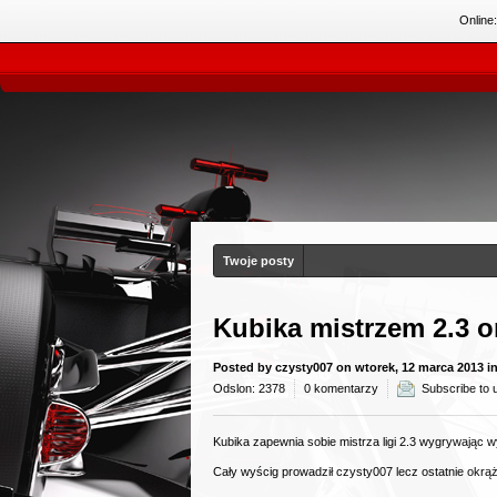
Online
Twoje posty
Kubika mistrzem 2.3 
Posted by
czysty007
on wtorek, 12 marca 2013 i
Odslon: 2378
0 komentarzy
Subscribe to 
Kubika zapewnia sobie mistrza ligi 2.3 wygrywając 
Cały wyścig prowadził czysty007 lecz ostatnie okrąż