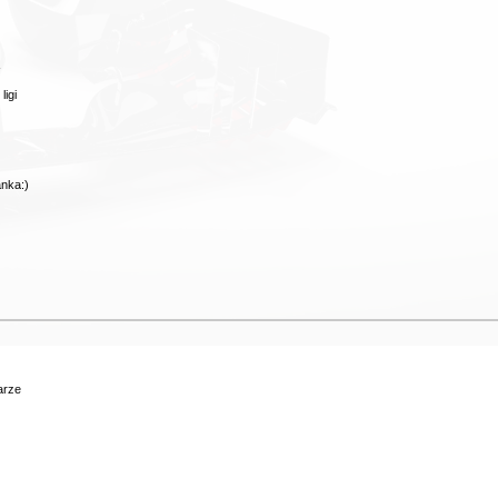
igi
anka:)
arze