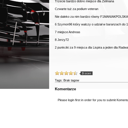
Trzecie bardzo dobre miejsce dla Zelmana
Czwarte tuż za podium veteran
Nie daleko za nim bardzo równy F1MANIAKPOLSKA
6 Szymon96 który walczy o udział w baranzach do 1 l
7 miejsce Andreas
8 Jerzy72
2 punkciki za 9 miejsca dla Lispira a jeden dla Radw
3
ocen
Tags: Brak tagow
Komentarze
Please
login first
in order for you to submit Koment