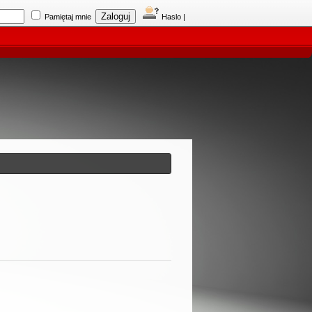
Pamiętaj mnie
Haslo
|