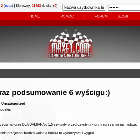
:
2
(
czat
)
| Kierowcy:
11483
dzisiaj: (
0
)
HOME
|
POMOC
|
FORUM
BLOGI
oraz podsumowanie 6 wyścigu:)
n
Uncategorized
updates
wyścig na torze DLA DAMIANA o 1,5 sekundy przed czystym który traci szanse na mistrza.
enie przejechał bardzo wolno a kubika to wykorzystał i wygrał