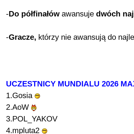
-
Do półfinałów
awansuje
dwóch naj
-
Gracze,
którzy nie awansują do najl
UCZESTNICY MUNDIALU 2026 MA
1.Gosia
2.AoW
3.POL_YAKOV
4.mpluta2