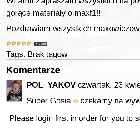
Witam!! Zapraszam wszystkich na powr
gorące materiały o maxf1!!
Pozdrawiam wszystkich maxowiczów
4
ocen
Tags: Brak tagow
Komentarze
POL_YAKOV
czwartek, 23 kwi
Super Gosia
czekamy na wy
Please
login first
in order for you to