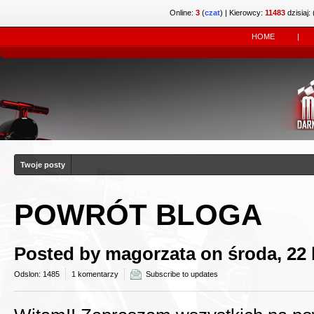
Online:
3
(
czat
)
| Kierowcy:
11483
dzisiaj: 
HOME
|
Twoje posty
POWRÓT BLOGA
Posted by
magorzata
on środa, 22 
Odslon: 1485
1 komentarzy
Subscribe to updates