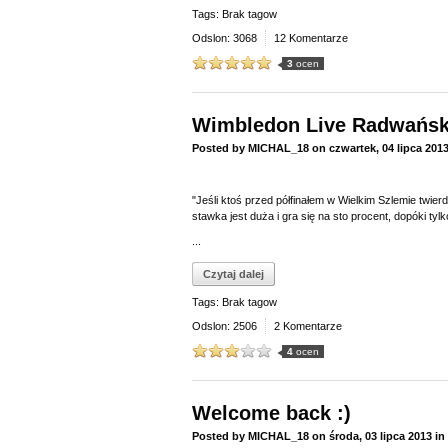
Tags: Brak tagow
Odslon: 3068
12 Komentarze
3
ocen
Wimbledon Live Radwańska
Posted by
MICHAL_18
on
czwartek, 04 lipca 201
"Jeśli ktoś przed półfinałem w Wielkim Szlemie twierd
stawka jest duża i gra się na sto procent, dopóki ty
...
Czytaj dalej
Tags: Brak tagow
Odslon: 2506
2 Komentarze
4
ocen
Welcome back :)
Posted by
MICHAL_18
on
środa, 03 lipca 2013
in