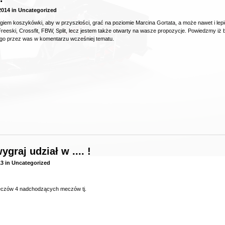
2014
in
Uncategorized
iem koszykówki, aby w przyszłości, grać na poziomie Marcina Gortata, a może nawet i lepiej.
eeski, Crossfit, FBW, Split, lecz jestem także otwarty na wasze propozycje. Powiedzmy iż 
ego przez was w komentarzu wcześniej tematu.
graj udział w .... !
13
in
Uncategorized
czów 4 nadchodzących meczów tj.