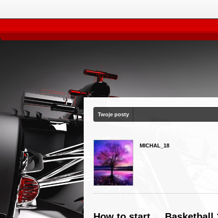
Twoje posty
MICHAL_18
How to start ... Basketball 