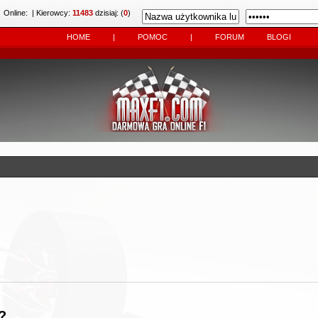
Online:
| Kierowcy:
11483
dzisiaj: (
0
)
HOME
|
POMOC
|
FORUM
BLOGI
?