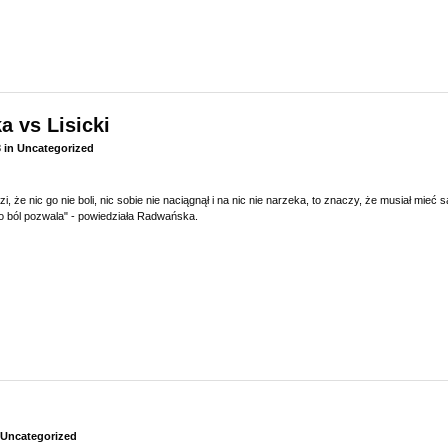
 vs Lisicki
3
in
Uncategorized
zi, że nic go nie boli, nic sobie nie naciągnął i na nic nie narzeka, to znaczy, że musiał m
lko ból pozwala" - powiedziała Radwańska.
Uncategorized