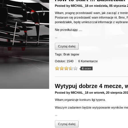
Posted by
MICHAL_18
on
niedziela, 05 stycznia 
Witam, pragnę przedstawić wam, jak zacząć z trening
Postaram się przedstawić wam informacje nt. Bmx, Fr
poniedziałek, będę umieszczał informacje z wybran
Nie przedłużając ....
...
Czytaj dalej
Tags: Brak tagow
Odslon: 1540
6 Komentarze
6
ocen
Wytypuj dobrze 4 mecze, wy
Posted by
MICHAL_18
on
wtorek, 20 sierpnia 20
Witam,organizuje konkurs ligi typera.
Waszym zadaniem będzie wytypowanie wyników me
...
Czytaj dalej