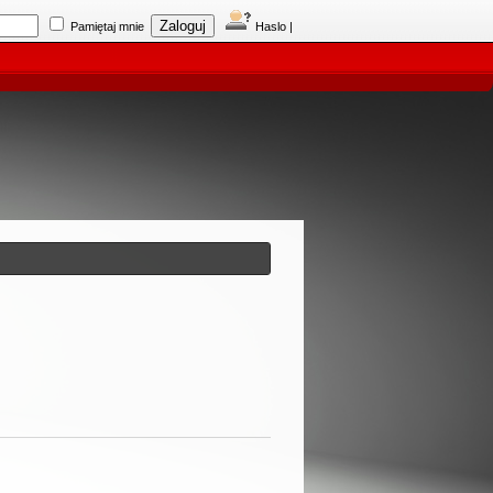
Pamiętaj mnie
Haslo
|