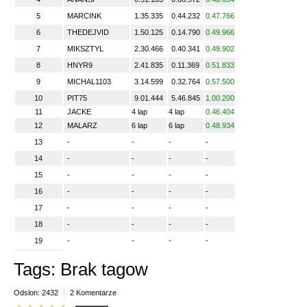
5
MARCINK
1.35.335
0.44.232
0.47.766
6
THEDEJVID
1.50.125
0.14.790
0.49.966
7
MIKSZTYL
2.30.466
0.40.341
0.49.902
8
HNYR9
2.41.835
0.11.369
0.51.833
9
MICHAL1103
3.14.599
0.32.764
0.57.500
10
PIT75
9.01.444
5.46.845
1.00.200
11
JACKE
4 lap
4 lap
0.46.404
12
MALARZ
6 lap
6 lap
0.48.934
13
-
-
-
-
14
-
-
-
-
15
-
-
-
-
16
-
-
-
-
17
-
-
-
-
18
-
-
-
-
19
-
-
-
-
Tags: Brak tagow
Odslon: 2432
2 Komentarze