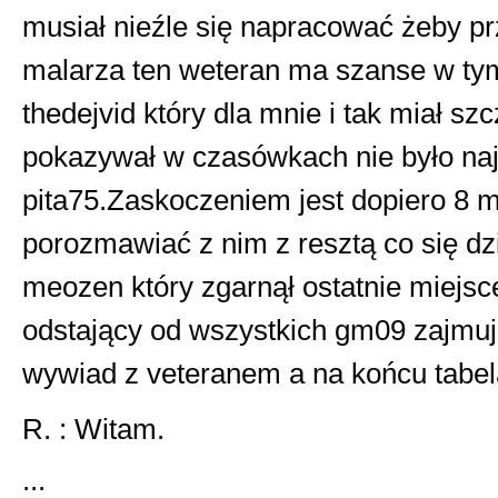
musiał nieźle się napracować żeby pr
malarza ten weteran ma szanse w ty
thedejvid który dla mnie i tak miał sz
pokazywał w czasówkach nie było najl
pita75.Zaskoczeniem jest dopiero 8 mi
porozmawiać z nim z resztą co się dz
meozen który zgarnął ostatnie miejs
odstający od wszystkich gm09 zajmuj
wywiad z veteranem a na końcu tabela
R. : Witam.
...