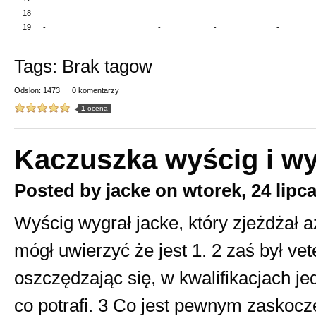
18
-
-
-
-
19
-
-
-
-
Tags: Brak tagow
Odslon: 1473
0 komentarzy
1
ocena
Kaczuszka wyścig i w
Posted by
jacke
on
wtorek, 24 lipc
Wyścig wygrał jacke, który zjeżdżał aż
mógł uwierzyć że jest 1. 2 zaś był ve
oszczędzając się, w kwalifikacjach je
co potrafi. 3 Co jest pewnym zaskocz