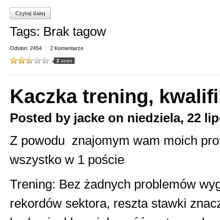
Czytaj dalej
Tags: Brak tagow
Odslon: 2454
2 Komentarze
2
ocen
Kaczka trening, kwalif
Posted by
jacke
on
niedziela, 22 li
Z powodu znajomym wam moich prob
wszystko w 1 poście
Trening: Bez żadnych problemów wygr
rekordów sektora, reszta stawki znac