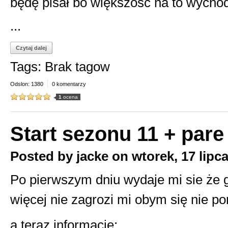
będę pisał bo większość na to wychod
...
Czytaj dalej
Tags: Brak tagow
Odslon: 1380
0 komentarzy
1
ocena
Start sezonu 11 + pare
Posted by
jacke
on
wtorek, 17 lipc
Po pierwszym dniu wydaje mi sie że 
więcej nie zagrozi mi obym się nie po
a teraz informacje: