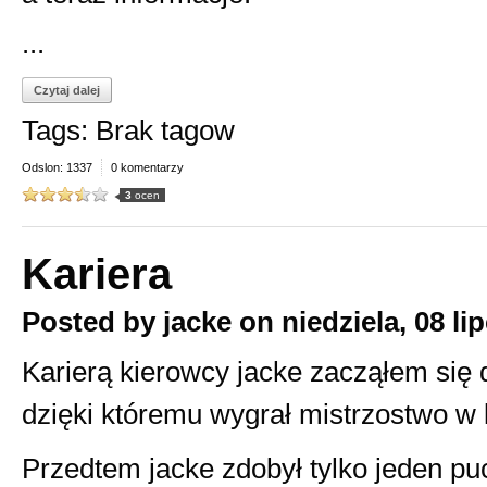
...
Czytaj dalej
Tags: Brak tagow
Odslon: 1337
0 komentarzy
3
ocen
Kariera
Posted by
jacke
on
niedziela, 08 li
Karierą kierowcy jacke zacząłem się 
dzięki któremu wygrał mistrzostwo w l
Przedtem jacke zdobył tylko jeden puc