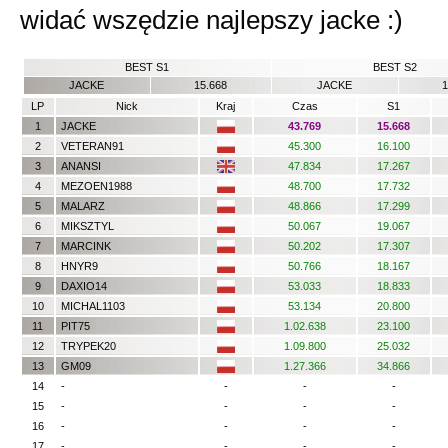
widać wszędzie najlepszy jacke :)
BEST S1
BEST S2
JACKE
15.668
JACKE
1
LP
Nick
Kraj
Czas
S1
1
JACKE
43.769
15.668
2
VETERAN91
45.300
16.100
3
ANANSI
47.834
17.267
4
MEZOEN1988
48.700
17.732
5
MALARZ
48.866
17.299
6
MIKSZTYL
50.067
19.067
7
MARCINK
50.202
17.307
8
HNYR9
50.766
18.167
9
DAXIO14
53.033
18.833
10
MICHAL1103
53.134
20.800
11
PIT75
1.02.638
23.100
12
TRYPEK20
1.09.800
25.032
13
GM09
1.27.366
34.866
14
-
-
-
-
15
-
-
-
-
16
-
-
-
-
17
-
-
-
-