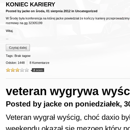
KONIEC KARIERY
Posted by
jacke
on
środa, 01 sierpnia 2012
in
Uncategorized
W Środę była konferencja na której jacke powiedział że kończy karierę przeprowadzim
rozmowy na gg 32305199
Witaj.
...
Czytaj dalej
Tags: Brak tagow
Odslon: 1448
8 Komentarze
2
ocen
veteran wygrywa wyśc
Posted by
jacke
on
poniedziałek, 3
Veteran wygrał wyścig, choć daxio by
weekendu okazał się mezoen który popr