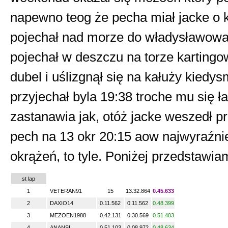
napewno teog że pecha miał jacke o 
pojechał nad morze do władysławowa ś
pojechał w deszczu na torze kartingow
dubel i uślizgnął się na kałuży kiedys
przyjechał byla 19:38 troche mu się ł
zastanawia jak, otóż jacke weszedł p
pech na 13 okr 20:15 aow najwyraźniej 
okrążeń, to tyle. Poniżej przedstawia
st lap
1
VETERAN91
15
13.32.864
0.45.633
2
DAXIO14
0.11.562
0.11.562
0.48.399
3
MEZOEN1988
0.42.131
0.30.569
0.51.403
4
ANANSI
0.51.103
0.08.972
0.48.634