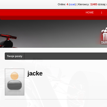
Online:
4
(
czat
)
| Kierowcy:
11483
dzisiaj: 
HOME
|
Twoje posty
jacke