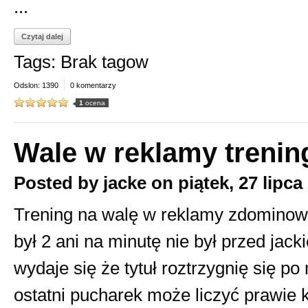
...
Czytaj dalej
Tags: Brak tagow
Odslon: 1390
0 komentarzy
1
ocena
Wale w reklamy trenin
Posted by
jacke
on
piątek, 27 lipca
Trening na walę w reklamy zdominował 
był 2 ani na minutę nie był przed jac
wydaje się że tytuł roztrzygnię się 
ostatni pucharek może liczyć prawie ka