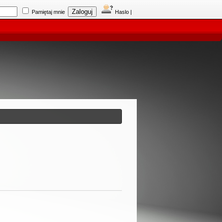
Pamiętaj mnie
Haslo
|