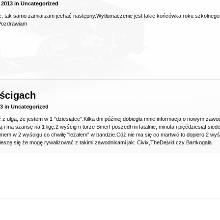
 2013
in
Uncategorized
e, tak samo zamiarzam jechać następny.Wytłumaczenie jest takie końcówka roku szkolnego 
.Pozdrawiam
ścigach
13
in
Uncategorized
lgą, że jestem w 1 "dziesiątce".Kilka dni później dobiegła mnie informacja o nowym zawodniku
 i ma szansę na 1 ligę.2 wyścig n torze Smerf poszedł mi fatalnie, minuta i pięćdziesiąt sied
lemem w 2 wyścigu co chwilę "leżałem" w bandzie.Cóż nie ma się co martwić to dopiero 2 wyś
o cieszę się że mogę rywalizować z takimi zawodnikami jak: Civix,TheDejvid czy Bartkogala