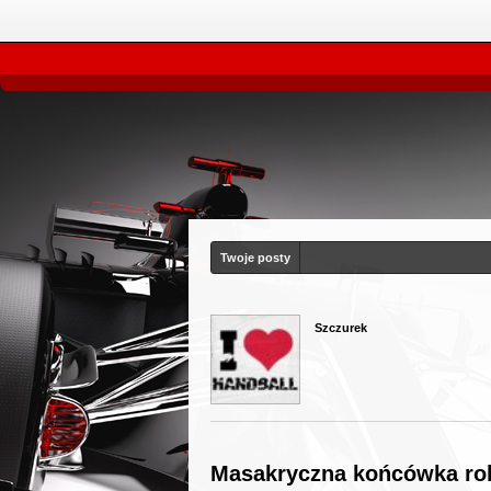
Twoje posty
Szczurek
Masakryczna końcówka rok