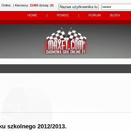
Online:
| Kierowcy:
11483
dzisiaj: (
0
)
HOME
|
POMOC
|
FORUM
BLOGI
u szkolnego 2012/2013.