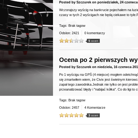
Posted by
Szczurek
on
poniedziałek, 24 czerwca
Wczorajszy wyścig na bankrucie pojechałem na luzi
czasy w tych 2 wyścigach nie będą ciekawe to tyle
Tags: Brak tagow
Odslon: 2421
0 komentarzy
5
ocen
Ocena po 2 pierwszych wy
Posted by
Szczurek
on
niedziela, 16 czerwca 20
Po 1 wyścigu na GPŚ (4 miejsce) mogłem odetchnąć z u
się zmartwiłem wiem, że Civix jest świetnym kierowcą
zapał tego zawodnika.Jednak nie tylko on jest prob
przeanalizować błędy i "nabijać kółka". Co do ligi t
Tags: Brak tagow
Odslon: 2457
4 Komentarze
3
ocen