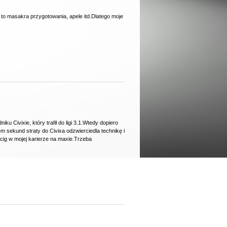
to masakra przygotowania, apele itd.Dlatego moje
 Civixie, który trafił do ligi 3.1.Wtedy dopiero
em sekund straty do Civixa odzwierciedla technikę i
cig w mojej karierze na maxie.Trzeba