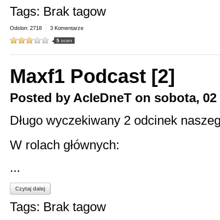
Tags: Brak tagow
Odslon: 2718
3 Komentarze
5
ocen
Maxf1 Podcast [2]
Posted by
AcIeDneT
on
sobota, 02
Długo wyczekiwany 2 odcinek nasze
W rolach głównych:
...
Czytaj dalej
Tags: Brak tagow