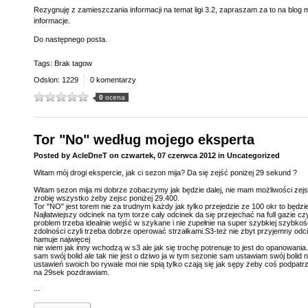
Rezygnuję z zamieszczania informacji na temat ligi 3.2, zapraszam za to na blog 
informacje.
Do następnego posta.
Tags: Brak tagow
Odslon: 1229
0 komentarzy
0
ocena
Tor "No" według mojego eksperta
Posted by
AcIeDneT
on
czwartek, 07 czerwca 2012
in
Uncategorized
Witam mój drogi ekspercie, jak ci sezon mija? Da się zejść poniżej 29 sekund ?
Witam sezon mija mi dobrze zobaczymy jak będzie dalej, nie mam możliwości zejsci
zrobię wszystko żeby zejsc poniżej 29.400.
Tor "NO" jest torem nie za trudnym każdy jak tylko przejedzie ze 100 okr to będzie
Najłatwiejszy odcinek na tym torze cały odcinek da się przejechać na full gazie c
problem trzeba idealnie wejść w szykane i nie zupełnie na super szybkiej szybkośc
zdolności czyli trzeba dobrze operować strzałkami.S3-też nie zbyt przyjemny odc
hamuje najwięcej
nie wiem jak inny wchodzą w s3 ale jak się trochę potrenuje to jest do opanowania.
sam swój bolid ale tak nie jest o dziwo ja w tym sezonie sam ustawiam swój bolid n
ustawień swoich bo rywale moi nie spią tylko czają się jak sępy żeby coś podpatrz
na 29sek pozdrawiam.
...