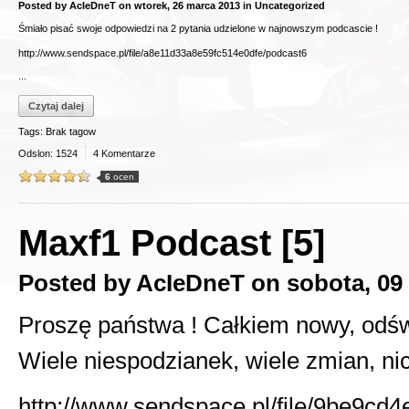
Posted by
AcIeDneT
on
wtorek, 26 marca 2013
in
Uncategorized
Śmiało pisać swoje odpowiedzi na 2 pytania udzielone w najnowszym podcascie !
http://www.sendspace.pl/file/a8e11d33a8e59fc514e0dfe/podcast6
...
Czytaj dalej
Tags: Brak tagow
Odslon: 1524
4 Komentarze
6
ocen
Maxf1 Podcast [5]
Posted by
AcIeDneT
on
sobota, 09
Proszę państwa ! Całkiem nowy, odśw
Wiele niespodzianek, wiele zmian, nic 
http://www.sendspace.pl/file/9be9c