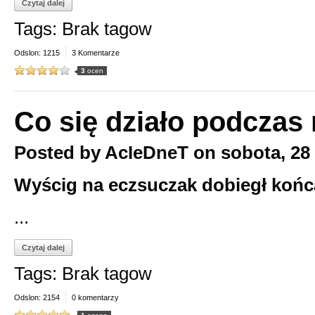
Czytaj dalej
Tags: Brak tagow
Odslon: 1215
3 Komentarze
3
ocen
Co się działo podczas
Posted by
AcIeDneT
on
sobota, 28 
Wyścig na eczsuczak dobiegł końc
...
Czytaj dalej
Tags: Brak tagow
Odslon: 2154
0 komentarzy