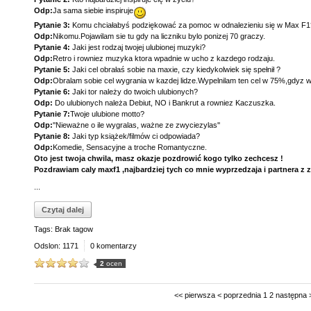
Odp:
Ja sama siebie inspiruje
Pytanie 3:
Komu chciałabyś podziękować za pomoc w odnalezieniu się w Max F1
Odp:
Nikomu.Pojawilam sie tu gdy na liczniku bylo ponizej 70 graczy.
Pytanie 4:
Jaki jest rodzaj twojej ulubionej muzyki?
Odp:
Retro i rowniez muzyka ktora wpadnie w ucho z kazdego rodzaju.
Pytanie 5:
Jaki cel obrałaś sobie na maxie, czy kiedykolwiek się spełnił ?
Odp:
Obralam sobie cel wygrania w kazdej lidze.Wypelnilam ten cel w 75%,gdyz wyg
Pytanie 6:
Jaki tor należy do twoich ulubionych?
Odp:
Do ulubionych należa Debiut, NO i Bankrut a rowniez Kaczuszka.
Pytanie 7:
Twoje ulubione motto?
Odp:
''Nieważne o ile wygralas, ważne ze zwyciezylas''
Pytanie 8:
Jaki typ książek/filmów ci odpowiada?
Odp:
Komedie, Sensacyjne a troche Romantyczne.
Oto jest twoja chwila, masz okazje pozdrowić kogo tylko zechcesz !
Pozdrawiam caly maxf1 ,najbardziej tych co mnie wyprzedzaja i partnera 
...
Czytaj dalej
Tags: Brak tagow
Odslon: 1171
0 komentarzy
2
ocen
<<
pierwsza
<
poprzednia
1
2
następna