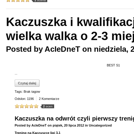
1
ocena
Kaczuszka i kwalifikac
wielka walka o 2-3 mie
Posted by
AcIeDneT
on
niedziela, 
BEST S1
...
Czytaj dalej
Tags: Brak tagow
Odslon: 1196
2 Komentarze
2
ocen
Kaczuszka na odwrót czyli pierwszy trenig 
Posted by
AcIeDneT
on
piątek, 20 lipca 2012
in
Uncategorized
Trening na Kaczuszce ligi 3.1