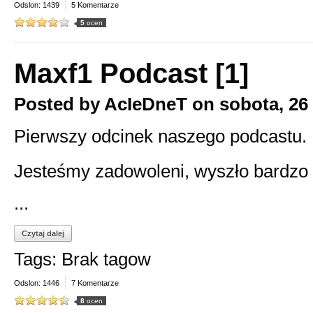
Odslon: 1439
5 Komentarze
5
ocen
Maxf1 Podcast [1]
Posted by
AcIeDneT
on
sobota, 26
Pierwszy odcinek naszego podcastu.
Jesteśmy zadowoleni, wyszło bardzo f
...
Czytaj dalej
Tags: Brak tagow
Odslon: 1446
7 Komentarze
8
ocen