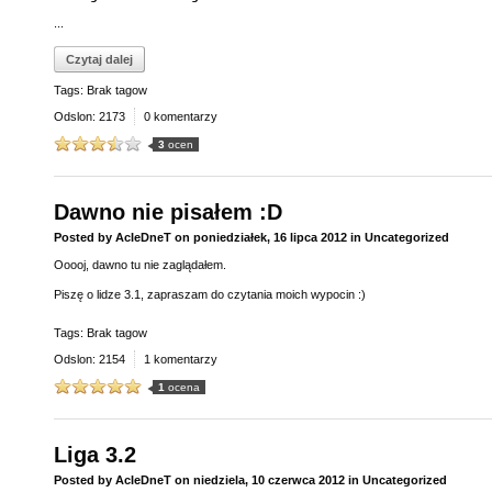
...
Czytaj dalej
Tags: Brak tagow
Odslon: 2173
0 komentarzy
3
ocen
Dawno nie pisałem :D
Posted by
AcIeDneT
on
poniedziałek, 16 lipca 2012
in
Uncategorized
Ooooj, dawno tu nie zaglądałem.
Piszę o lidze 3.1, zapraszam do czytania moich wypocin :)
Tags: Brak tagow
Odslon: 2154
1 komentarzy
1
ocena
Liga 3.2
Posted by
AcIeDneT
on
niedziela, 10 czerwca 2012
in
Uncategorized