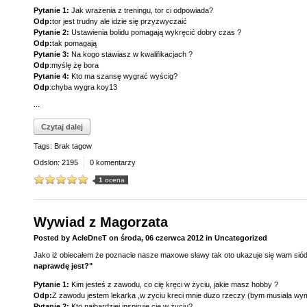
Pytanie 1:
Jak wrażenia z treningu, tor ci odpowiada?
Odp:
tor jest trudny ale idzie się przyzwyczaić
Pytanie 2:
Ustawienia bolidu pomagają wykręcić dobry czas ?
Odp:
tak pomagają
Pytanie 3:
Na kogo stawiasz w kwalifikacjach ?
Odp
:myślę żę bora
Pytanie 4:
Kto ma szansę wygrać wyścig?
Odp
:chyba wygra koy13
...
Czytaj dalej
Tags: Brak tagow
Odslon: 2195
0 komentarzy
1
ocena
Wywiad z Magorzata
Posted by
AcIeDneT
on
środa, 06 czerwca 2012
in
Uncategorized
Jako iż obiecałem że poznacie nasze maxowe sławy tak oto ukazuje się wam siódm
naprawdę jest?"
Pytanie 1:
Kim jesteś z zawodu, co cię kręci w życiu, jakie masz hobby ?
Odp:
Z zawodu jestem lekarka ,w zyciu kreci mnie duzo rzeczy (bym musiala wymi
Pytanie 2:
Kto najbardziej inspiruje cię w życiu?