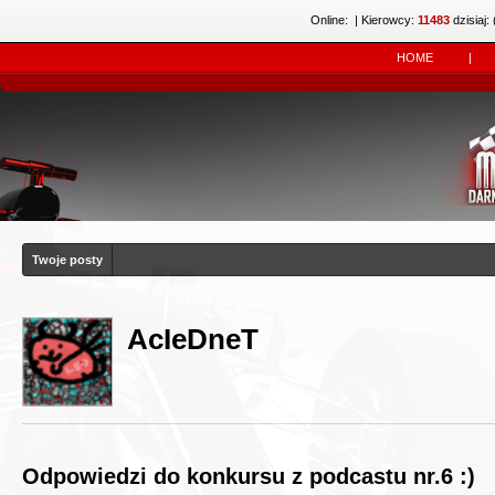
Online:
| Kierowcy:
11483
dzisiaj: 
HOME
|
Twoje posty
AcIeDneT
Odpowiedzi do konkursu z podcastu nr.6 :)