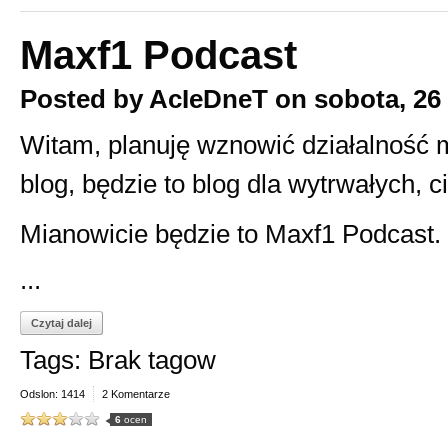
Maxf1 Podcast
Posted by
AcIeDneT
on
sobota, 26
Witam, planuję wznowić działalność m
blog, będzie to blog dla wytrwałych, ci
Mianowicie będzie to Maxf1 Podcast.
...
Czytaj dalej
Tags: Brak tagow
Odslon: 1414
2 Komentarze
6
ocen