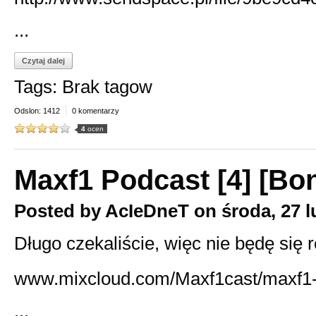
...
Czytaj dalej
Tags: Brak tagow
Odslon: 1412
0 komentarzy
4
ocen
Maxf1 Podcast [4] [Bon
Posted by
AcIeDneT
on
środa, 27 
Długo czekaliście, więc nie będę się 
www.mixcloud.com/Maxf1cast/maxf1-
...