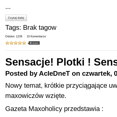
...
Czytaj dalej
Tags: Brak tagow
Odslon: 1239
10 Komentarze
8
ocen
Sensacje! Plotki ! Sens
Posted by
AcIeDneT
on
czwartek, 
Nowy temat, krótkie przyciągające uw
maxowiczów wzięte.
Gazeta Maxoholicy przedstawia :