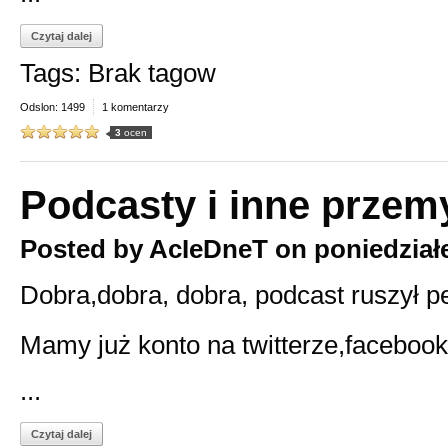
Czytaj dalej
Tags: Brak tagow
Odslon: 1499
1 komentarzy
3
ocen
Podcasty i inne przemy
Posted by
AcIeDneT
on
poniedział
Dobra,dobra, dobra, podcast ruszył p
Mamy już konto na twitterze,facebook
...
Czytaj dalej