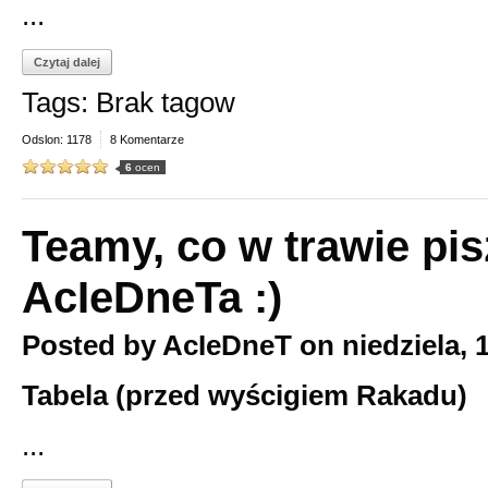
...
Czytaj dalej
Tags: Brak tagow
Odslon: 1178
8 Komentarze
6
ocen
Teamy, co w trawie pi
AcIeDneTa :)
Posted by
AcIeDneT
on
niedziela, 
Tabela (przed wyścigiem Rakadu)
...