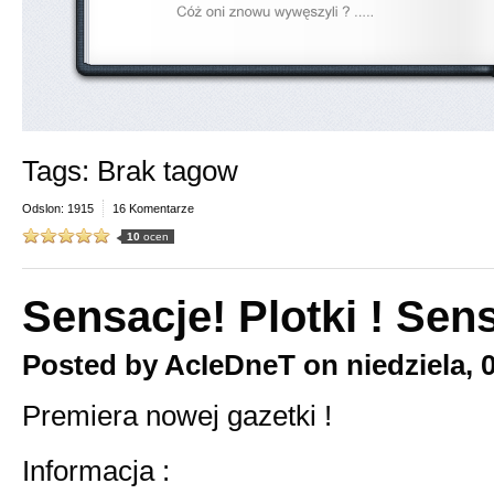
Tags: Brak tagow
Odslon: 1915
16 Komentarze
10
ocen
Sensacje! Plotki ! Sens
Posted by
AcIeDneT
on
niedziela, 
Premiera nowej gazetki !
Informacja :