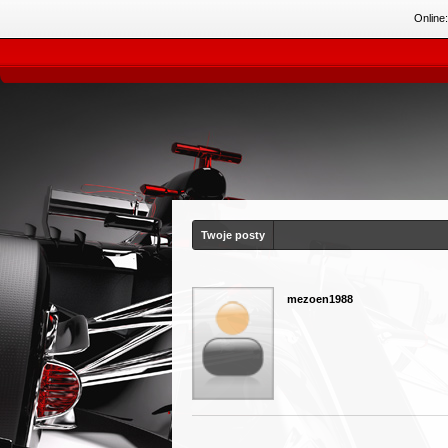
Online
Twoje posty
mezoen1988