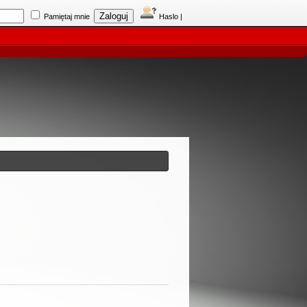
Pamiętaj mnie
Haslo
|