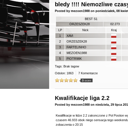
bledy !!!! Niemozliwe czas
Posted by
mezoen1988
on
poniedziałek, 08 kwie
BEST S1
ORZESZEK28
02.273
LP
Nick
Kraj
1
XAVI
2
ORZESZEK28
3
FARTELINHO
4
MEZOEN1988
5
PIOTR98K
Tags: Brak tagow
Odslon: 1863
7 Komentarze
3
ocen
Kwalifikacje liga 2.2
Posted by
mezoen1988
on
niedziela, 29 lipca 20
Kwalifikacje w lidze 2.2 zakonczone z Pol Postion wy
czasem 46.933 obok niego sensacja tego weekendu
zobaczenia o 20:15