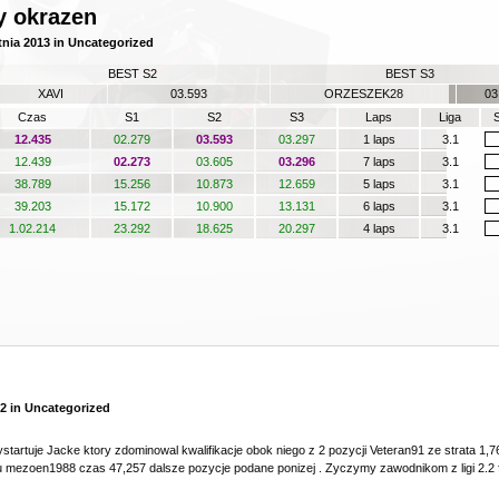
y okrazen
tnia 2013
in
Uncategorized
BEST S2
BEST S3
XAVI
03.593
ORZESZEK28
03
Czas
S1
S2
S3
Laps
Liga
12.435
02.279
03.593
03.297
1 laps
3.1
12.439
02.273
03.605
03.296
7 laps
3.1
38.789
15.256
10.873
12.659
5 laps
3.1
39.203
15.172
10.900
13.131
6 laps
3.1
1.02.214
23.292
18.625
20.297
4 laps
3.1
12
in
Uncategorized
startuje Jacke ktory zdominowal kwalifikacje obok niego z 2 pozycji Veteran91 ze strata 1,76
 mezoen1988 czas 47,257 dalsze pozycje podane ponizej . Zyczymy zawodnikom z ligi 2.2