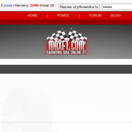
:
2
(
czat
)
| Kierowcy:
11483
dzisiaj: (
0
)
HOME
|
POMOC
|
FORUM
BLOGI