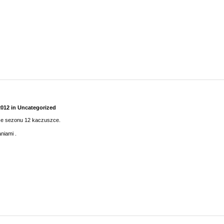
2012
in
Uncategorized
rze sezonu 12 kaczuszce.
niami .