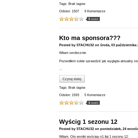
Tags: Brak tagow
Odslon: 1507
9 Komentarze
5
ocen
Kto ma sponsora???
Posted by
STACHU32
on
środa, 03 października
Witam serdecznie.
Pozwoliłem sobie sprawdzić jak wygląda aktualny sta
...
Czytaj dalej
Tags: Brak tagow
Odslon: 1593
5 Komentarze
3
ocen
Wyścig 1 sezonu 12
Posted by
STACHU32
on
poniedziałek, 24 wrześ
Witam. Oto wyniki wyścigu n1 ligi 1 sezonu 12: