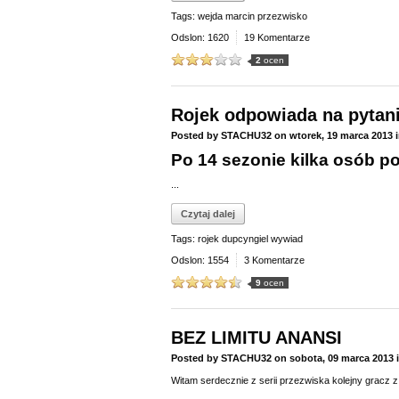
Tags:
wejda marcin przezwisko
Odslon: 1620
19 Komentarze
2
ocen
Rojek odpowiada na pytan
Posted by
STACHU32
on
wtorek, 19 marca 2013
Po 14 sezonie kilka osób p
...
Czytaj dalej
Tags:
rojek dupcyngiel wywiad
Odslon: 1554
3 Komentarze
9
ocen
BEZ LIMITU ANANSI
Posted by
STACHU32
on
sobota, 09 marca 2013
Witam serdecznie z serii przezwiska kolejny gracz z