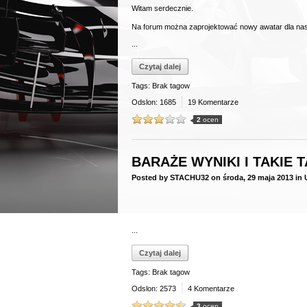
Witam serdecznie.
Na forum można zaprojektować nowy awatar dla na
...
Czytaj dalej
Tags: Brak tagow
Odslon: 1685
19 Komentarze
2
ocen
BARAŻE WYNIKI I TAKIE 
Posted by
STACHU32
on
środa, 29 maja 2013
in
...
Czytaj dalej
Tags: Brak tagow
Odslon: 2573
4 Komentarze
3
ocen