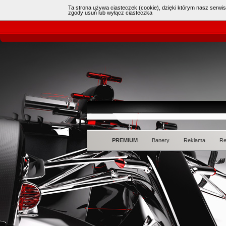
Ta strona używa ciasteczek (cookie), dzięki którym nasz serwis
Online:
3
(
czat
)
|
zgody usuń lub wyłącz ciasteczka
PREMIUM
Banery
Reklama
Re