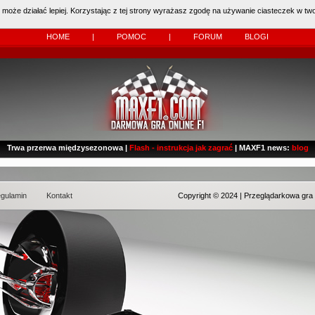
 może działać lepiej. Korzystając z tej strony wyrażasz zgodę na używanie ciasteczek w two
 Kierowcy:
11483
dzisiaj: (
0
)
HOME
|
POMOC
|
FORUM
BLOGI
Trwa przerwa międzysezonowa |
Flash - instrukcja jak zagrać
| MAXF1 news:
blog
gulamin
Kontakt
Copyright © 2024 | Przeglądarkowa gra 