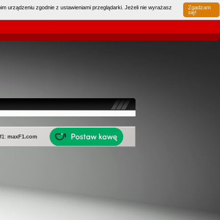
im urządzeniu zgodnie z ustawieniami przeglądarki. Jeżeli nie wyrażasz
Zgadzam
Pamiętaj mnie
Haslo
|
się!
f1:
maxF1.com